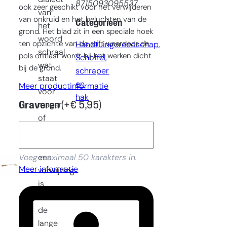
8715093095537
ook zeer geschikt voor het verwijderen
van
van onkruid en het beluchten van de
Categorieën
het
grond. Het blad zit in een speciale hoek
woord
ten opzichte van de stift waardoor de
Handtuingereedschap
, 
schraal
pols ontlast wordt bij het werken dicht
Schoffel,
wat
bij de grond.
schraper
staat
en
Meer productinformatie
voor
hak
Graveren
(+
€
5,95
)
mager
of
dun
wat
een
Voeg maximaal 50 karakters in.
Meer informatie
verwijzing
is
naar
de
lange