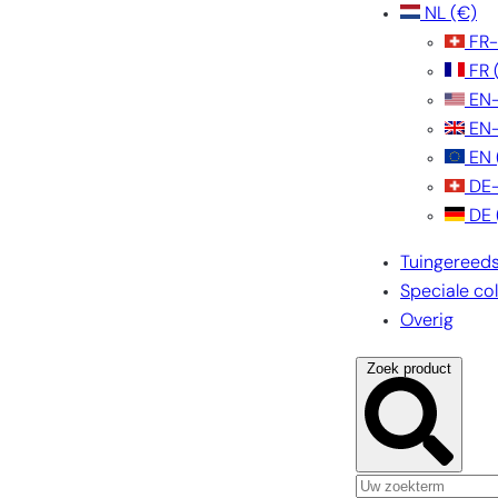
NL
(€)
FR
FR
EN
EN
EN
DE
DE
Tuingereed
Speciale col
Overig
Zoek product