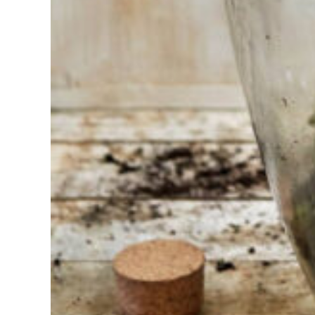
kiezen?
Vind het
gereedschap
voor jouw klus
Bij Sneeboer
staan we altijd
klaar om een
ander te
helpen.
Schroom je
niet om even
te bellen of een
mailtje te
sturen
wanneer je een
vraag hebt.