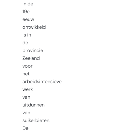
in de
19e
eeuw
ontwikkeld
is in
de
provincie
Zeeland
voor
het
arbeidsintensieve
werk
van
uitdunnen
van
suikerbieten.
De