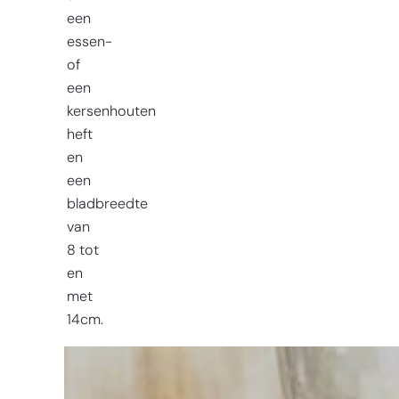
een
essen-
of
een
kersenhouten
heft
en
een
bladbreedte
van
8 tot
en
met
14cm.
Moeite met