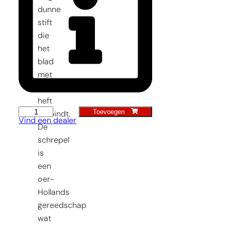
dunne
stift
die
het
blad
met
het
heft
Toevoegen
Schrepel
verbindt.
Vind een dealer
14
De
cm
schrepel
linkshandig
is
aantal
een
oer-
Hollands
gereedschap
wat