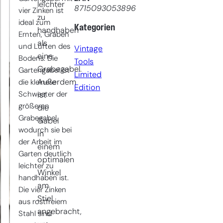
leichter
8715093053896
vier Zinken ist
zu
ideal zum
Kategorien
handhaben
Ernten, Graben
als
und Lüften des
Vintage
eine
Bodens. Die
Tools
Grabegabel.
Gartengabel ist
Limited
Außerdem
die kleinere
Edition
Schwester der
ist
größeren
die
Grabegabel,
Gabel
wodurch sie bei
in
der Arbeit im
einem
Garten deutlich
optimalen
leichter zu
Winkel
handhaben ist.
am
Die vier Zinken
Stiel
aus rostfreiem
angebracht,
Stahl sind