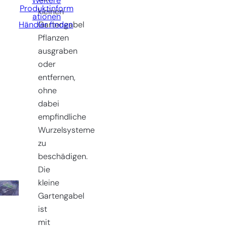
Weitere
Produktinform
kleinen
ationen
Gartengabel
Händler finden
Pflanzen
ausgraben
oder
entfernen,
ohne
dabei
empfindliche
Wurzelsysteme
zu
beschädigen.
Die
kleine
Gartengabel
ist
mit