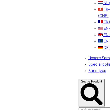
NL
FR
(CHF)
FR
EN
EN
EN
DE
Unsere Sam
Special coll
Sonstiges
Suche Produkt