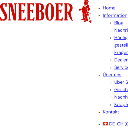
Skip
Home
to
Information
content
Blog
Nachr
Häufig
gestel
Frage
Dealer
Servic
Über uns
Über 
Gesch
Nachha
Koope
Kontakt
DE-CH
(