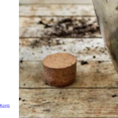
Finden Sie das
Werkzeug für Ihren Job
Bei Sneeboer sind
wir immer bereit,
anderen zu helfen.
Zögern Sie nicht,
anzurufen oder eine
E-Mail zu senden,
wenn Sie eine Frage
haben. Dann werden
wir Ihre Frage so
schnell wie möglich
beantworten.
Kontakt