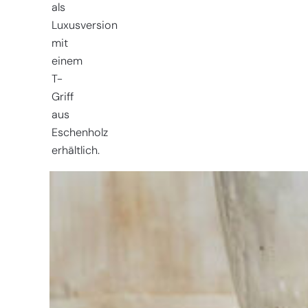
als
Luxusversion
mit
einem
T-
Griff
aus
Eschenholz
erhältlich.
Sie haben
Schwierigkeiten
bei der
Auswahl?