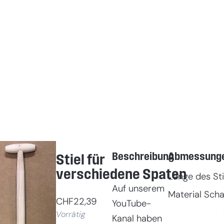
Beschreibung
Abmessung
Stiel für
verschiedene Spaten
Länge des Sti
Auf unserem
Material Scha
CHF
22,39
YouTube-
Vorrätig
Kanal haben