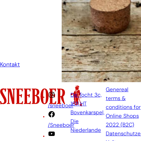
anzurufen oder eine E-
Mail zu senden, wenn Sie
eine Frage haben. Dann
werden wir Ihre Frage so
schnell wie möglich
beantworten.
Kontakt
Genereal
De Tocht 3c,
terms &
1611 HT
/sneeboer
conditions for
Bovenkarspel,
Online Shops
Die
2022 (B2C)
/Sneeboer
Niederlande
Datenschutze