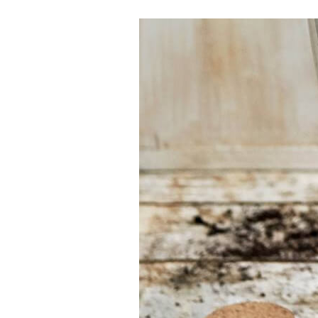
Sie haben
Schwierigkeiten
bei der
Auswahl?
Finden Sie das Werkzeug für
Ihren Job
Bei Sneeboer sind wir
immer bereit, anderen zu
helfen. Zögern Sie nicht,