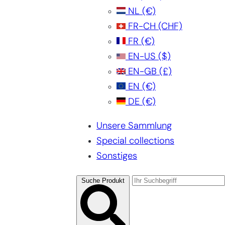
NL
(€)
FR-CH
(CHF)
FR
(€)
EN-US
($)
EN-GB
(£)
EN
(€)
DE
(€)
Unsere Sammlung
Special collections
Sonstiges
Suche Produkt