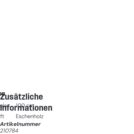
en
Zusätzliche
els
100
cm
Informationen
ft
Eschenholz
Artikelnummer
210784