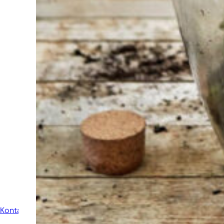
Auswahl?
Finden Sie das
Werkzeug für Ihren Job
Bei Sneeboer sind
wir immer bereit,
anderen zu helfen.
Zögern Sie nicht,
anzurufen oder eine
E-Mail zu senden,
wenn Sie eine Frage
haben. Dann werden
wir Ihre Frage so
schnell wie möglich
beantworten.
Kontakt