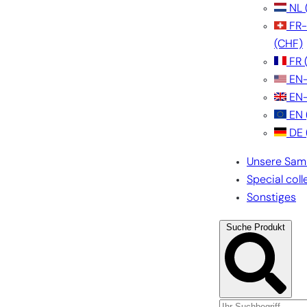
NL
FR
(CHF)
FR
EN
EN
EN
DE
Unsere Sam
Special coll
Sonstiges
Suche Produkt