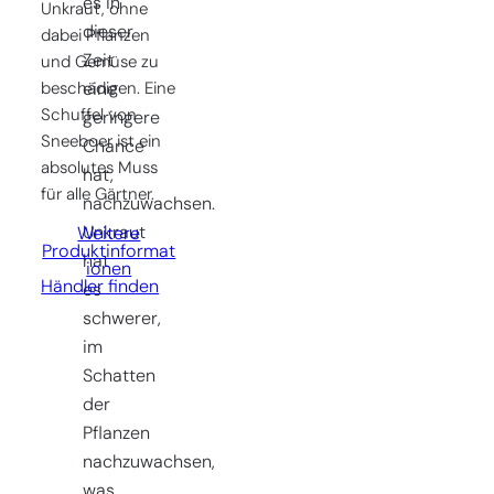
es in
Unkraut, ohne
dieser
dabei Pflanzen
Zeit
und Gemüse zu
beschädigen. Eine
eine
Schuffel von
geringere
Sneeboer ist ein
Chance
absolutes Muss
hat,
für alle Gärtner.
nachzuwachsen.
Unkraut
Weitere
Produktinformat
hat
ionen
Händler finden
es
schwerer,
im
Schatten
der
Pflanzen
nachzuwachsen,
was