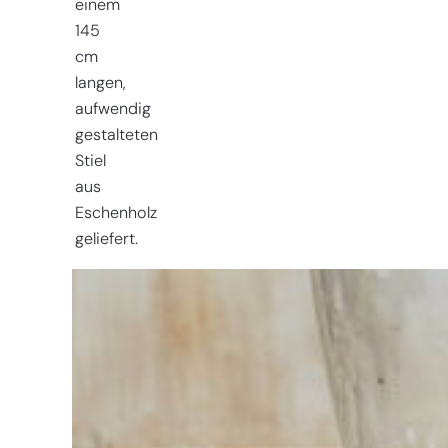
einem
145
cm
langen,
aufwendig
gestalteten
Stiel
aus
Eschenholz
geliefert.
Sie haben
Schwierigkeiten
bei der