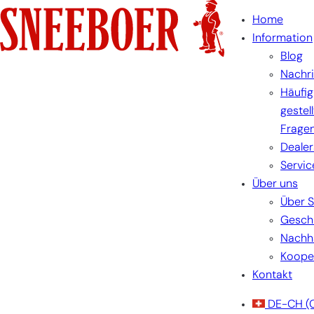
Skip
Home
to
Information
content
Blog
Nachr
Häufig
gestel
Frage
Dealer
Servic
Über uns
Über 
Gesch
Nachha
Koope
Kontakt
DE-CH
(