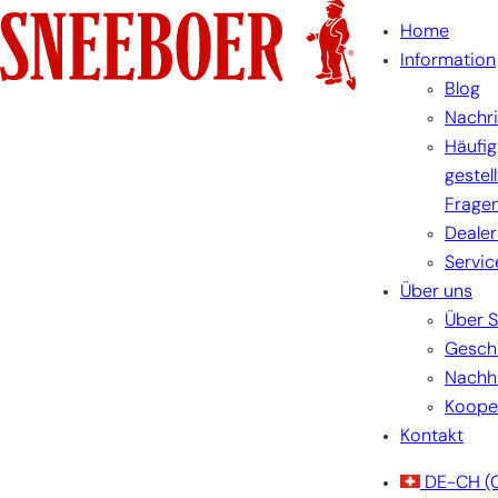
Skip
Home
to
Information
content
Blog
Nachr
Häufig
gestel
Frage
Dealer
Servic
Über uns
Über 
Gesch
Nachha
Koope
Kontakt
DE-CH
(