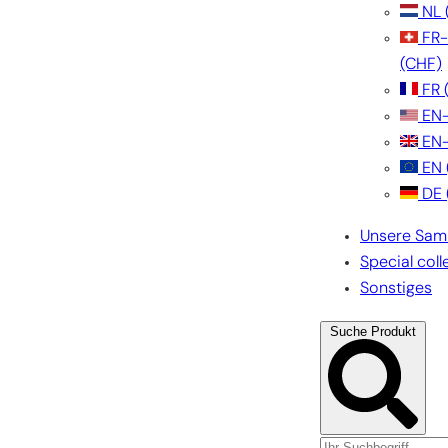
NL
FR
(CHF)
FR
EN
EN
EN
DE
Unsere Sam
Special coll
Sonstiges
Suche Produkt