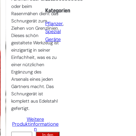
oder beim
Kategorien
Rasenmähen dient das
Schnurgerät zum
Pflanzer
, 
Ziehen von Grenzlinien.
Spezial
Dieses schön
Geräte
gestaltete Werkzeug ist
einzigartig in seiner
Einfachheit, was es zu
einer nützlichen
Ergänzung des
Arsenals eines jeden
Gärtners macht. Das
Schnurgerät ist
komplett aus Edelstahl
gefertigt.
Weitere
Produktinformatione
n
In den
Schnurgerät