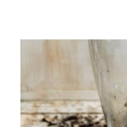
Sie haben
Schwierigkeiten
bei der
Auswahl?
Finden Sie das
Werkzeug für Ihren Job
Bei Sneeboer sind