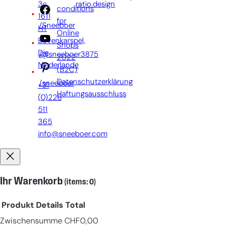
3c,
ratio.design
conditions
1611
for
/Sneeboer
HT
Online
Bovenkarspel,
Shops
Die
/@sneeboer3875
2022
Niederlande
(B2C)
Datenschutzerklärung
/sneeboer
+31
Haftungsausschluss
(0)228
511
365
info@sneeboer.com
Ihr Warenkorb
(items: 0)
Produkt
Details
Total
Zwischensumme
CHF0,00