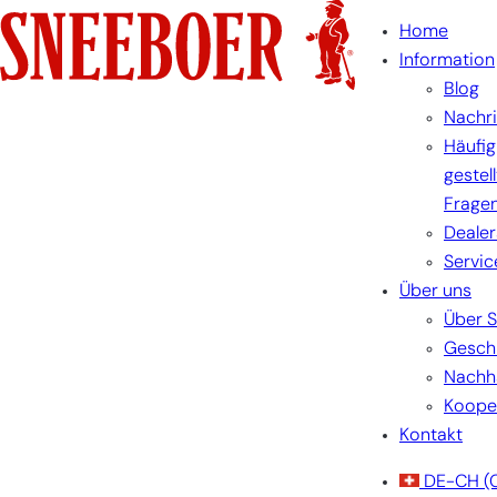
Skip
Home
to
Information
content
Blog
Nachr
Häufig
gestel
Frage
Dealer
Servic
Über uns
Über 
Gesch
Nachha
Koope
Kontakt
DE-CH
(