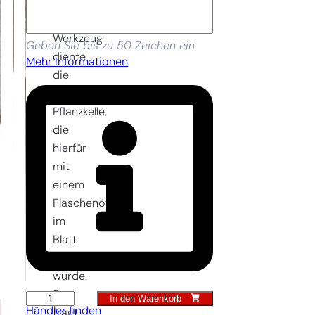
dieses
neue
Werkzeug
Geben Sie bis zu 50 Zeichen ein.
diente
Mehr Informationen
die
klassische
Pflanzkelle,
die
hierfür
mit
einem
Flaschenöffner
im
Blatt
versehen
wurde.
So
In den Warenkorb
Pflanzkelle
Händler finden
trägt