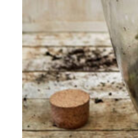
Sie haben
Schwierigkeiten
bei der
Auswahl?
Finden Sie das
Werkzeug für Ihren Job
Bei Sneeboer sind
wir immer bereit,
anderen zu helfen.
Zögern Sie nicht,
anzurufen oder eine
E-Mail zu senden,
wenn Sie eine Frage
haben. Dann werden
wir Ihre Frage so
schnell wie möglich