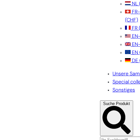
NL
FR
(CHF)
FR
EN
EN
EN
DE
Unsere Sam
Special coll
Sonstiges
Suche Produkt