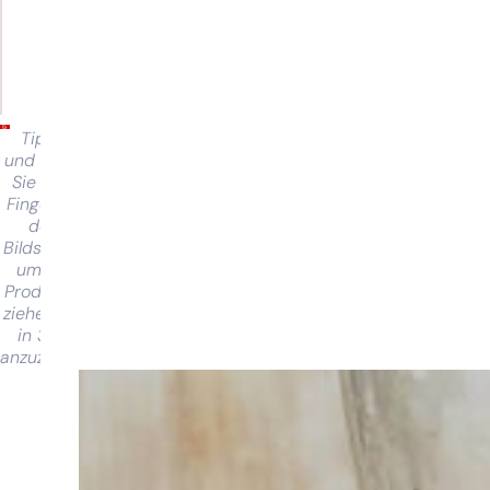
Tippen
und halten
Sie Ihren
Finger auf
dem
Bildschirm,
um das
Produkt zu
ziehen und
in 360°
anzuzeigen