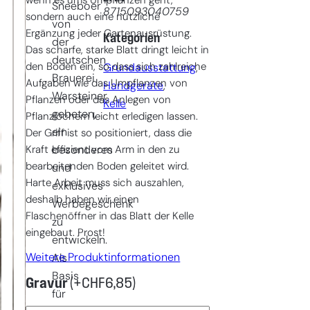
wenn es ums Umpflanzen geht,
Sneeboer
8715093040759
sondern auch eine nützliche
von
Ergänzung jeder Gartenausrüstung.
Kategorien
der
Das scharfe, starke Blatt dringt leicht in
deutschen
den Boden ein, so dass sich zahlreiche
Grundausstattung
, 
Brauerei
Aufgaben wie das Umpflanzen von
Handgeräte
, 
Warsteiner
Pflanzen oder das Anlegen von
Kelle
gebeten,
Pflanzlöchern leicht erledigen lassen.
ein
Der Griff ist so positioniert, dass die
Kraft effizient vom Arm in den zu
besonderes
bearbeitenden Boden geleitet wird.
und
Harte Arbeit muss sich auszahlen,
exklusives
deshalb haben wir einen
Werbegeschenk
Flaschenöffner in das Blatt der Kelle
zu
eingebaut. Prost!
entwickeln.
Weitere Produktinformationen
Als
Basis
Gravur
(+
CHF
6,85
)
für