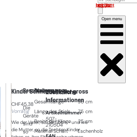
Log in om uw account te bekijken
Open menu
Beschreibung
Abmessungen
Kinder Schneeschieber gross
Zusätzliche
Informationen
Gesamtlänge
96
cm
CHF
45,38
Die
Vorrätig
Länge des Stiels
75
cm
Artikelnummer
Geräte
507-
Breite der Klinge
25
cm
Wie der Vater, so der Sohn – und wie
sind
210504
die Mutter, so die Tochter. Kinder
Material Schaft
Eschenholz
so
EAN