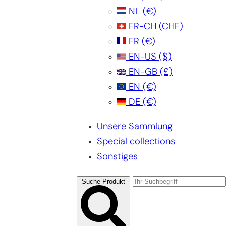
NL
(€)
FR-CH
(CHF)
FR
(€)
EN-US
($)
EN-GB
(£)
EN
(€)
DE
(€)
Unsere Sammlung
Special collections
Sonstiges
Suche Produkt