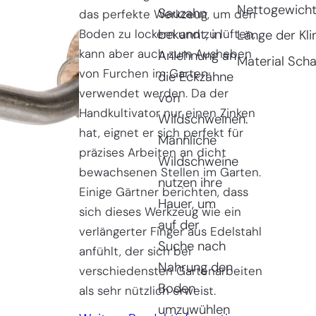
Nettogewich
Sauzahn
das perfekte Werkzeug, um den
Boden zu lockern und zu lüften,
bekannt, in
Länge der Kli
kann aber auch zum Ausheben
Anlehnung an
Material Scha
von Furchen im Garten
die Eckzähne
verwendet werden. Da der
von
Handkultivator nur einen Zinken
Wildschweinen.
hat, eignet er sich perfekt für
Männliche
präzises Arbeiten an dicht
Wildschweine
bewachsenen Stellen im Garten.
nutzen ihre
Einige Gärtner berichten, dass
Hauer, um
sich dieses Werkzeug wie ein
auf der
verlängerter Finger aus Edelstahl
Suche nach
anfühlt, der sich bei
Nahrung den
verschiedensten Gartenarbeiten
Boden
als sehr nützlich erweist.
umzuwühlen