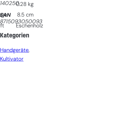
140250
t
0.28
kg
nge
8.5
cm
EAN
8715093050093
ft
Eschenholz
Kategorien
Handgeräte
, 
Kultivator