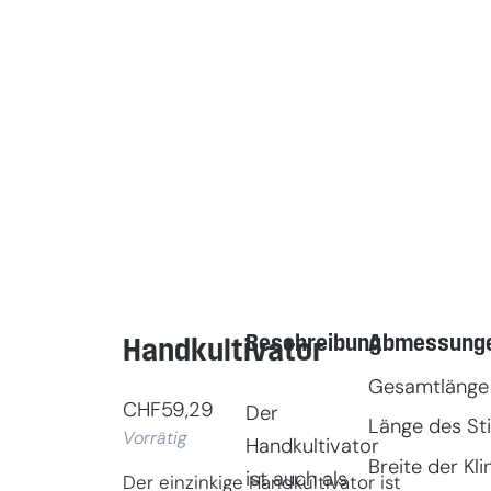
Beschreibung
Abmessung
Handkultivator
Gesamtlänge
CHF
59,29
Der
Länge des Sti
Vorrätig
Handkultivator
Breite der Kli
ist auch als
Der einzinkige Handkultivator ist