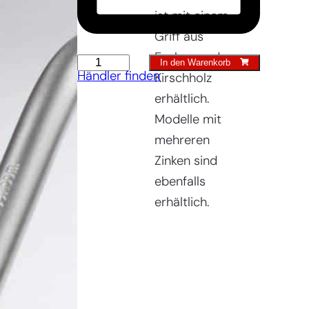
ist mit einem
Griff aus
Eschen- oder
Handkultivator
In den Warenkorb
Händler finden
Kirschholz
quantity
erhältlich.
Modelle mit
mehreren
Zinken sind
ebenfalls
erhältlich.