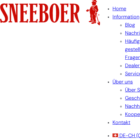
Skip
Home
to
Information
content
Blog
Nachr
Häufig
gestel
Frage
Dealer
Servic
Über uns
Über 
Gesch
Nachha
Koope
Kontakt
DE-CH
(