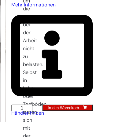
um
Mehr Informationen
die
Handgelenke
bei
der
Arbeit
nicht
zu
belasten.
Selbst
in
Lehm-
oder
Torfböden
In den Warenkorb
Damengabel
lassen
Händler finden
4z
sich
LUXE
mit
quantity
der