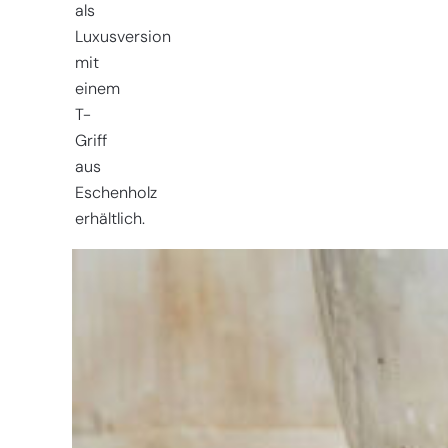
als
Luxusversion
mit
einem
T-
Griff
aus
Eschenholz
erhältlich.
Sie haben
Schwierigkeiten
bei der
Auswahl?