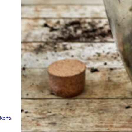
Finden Sie das
Werkzeug für Ihren Job
Bei Sneeboer sind
wir immer bereit,
anderen zu helfen.
Zögern Sie nicht,
anzurufen oder eine
E-Mail zu senden,
wenn Sie eine Frage
haben. Dann werden
wir Ihre Frage so
schnell wie möglich
beantworten.
Kontakt