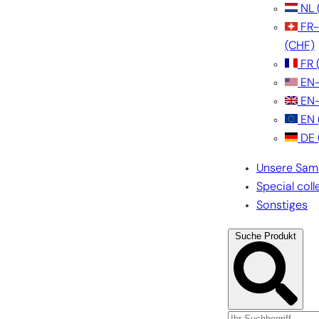
NL
FR
(CHF)
FR
EN
EN
EN
DE
Unsere Sam
Special coll
Sonstiges
Suche Produkt