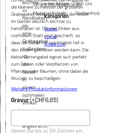
Lüften des Bodens. Die Gartengabel ist
leichter
Länge der Klinge
18.5
cm
8715093950898
die kleinere Schwester der größeren
zu
Material Schaft
Eschenholz
Grabegabel, wodurch sie bei der Arbeit
Kategorien
handhaben
im Garten deutlich leichter zu
als
handhaben ist. Die vier Zinken aus
Gabel
, 
eine
rostfreiem Stahl sind geschärft, so
Luxus
Grabegabel.
dass die Gabel mit Leichtigkeit tief in
Kollektion
Außerdem
den Boden getrieben werden kann. Die
ist
kleine Gartengabel eignet sich perfekt
zum Ernten oder Verpflanzen von
die
Pflanzen oder Bäumen, ohne dabei die
Gabel
Wurzeln zu beschädigen.
in
einem
Weitere Produktinformationen
optimalen
Gravur
(+
CHF
6,85
)
Winkel
am
Stiel
angebracht,
Geben Sie bis zu 50 Zeichen ein.