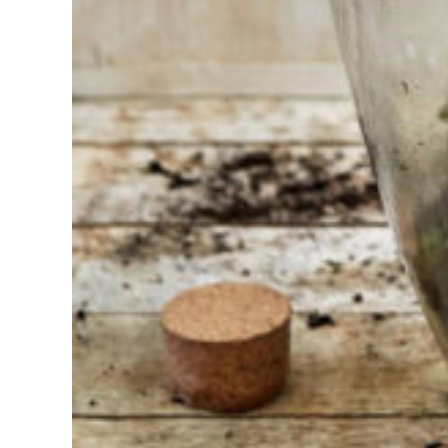
Vind het
gereedschap
voor jouw klus
Bij Sneeboer
staan we altijd
klaar om een
ander te
helpen.
Schroom je
niet om even
te bellen of een
mailtje te
sturen
wanneer je een
vraag hebt.
Dan zullen wij
zo snel