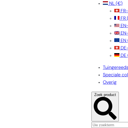
NL
(€)
FR
FR
EN
EN
EN
DE
DE
Tuingereed
Speciale col
Overig
Zoek product