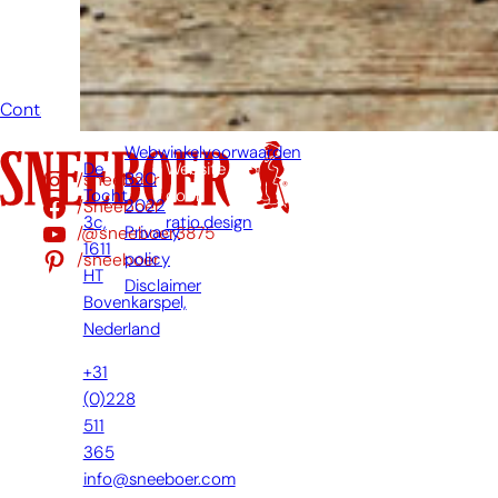
mogelijk jouw
vraag
beantwoorden.
Contact
Webwinkelvoorwaarden
De
Website
/sneeboer
B2C
Tocht
door:
/Sneeboer
2022
3c,
ratio.design
/@sneeboer3875
Privacy
1611
/sneeboer
policy
HT
Disclaimer
Bovenkarspel,
Nederland
+31
(0)228
511
365
info@sneeboer.com