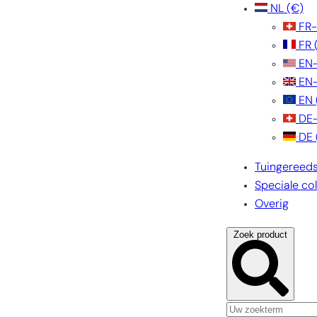
NL
(€)
FR
FR
EN
EN
EN
DE
DE
Tuingereed
Speciale col
Overig
Zoek product