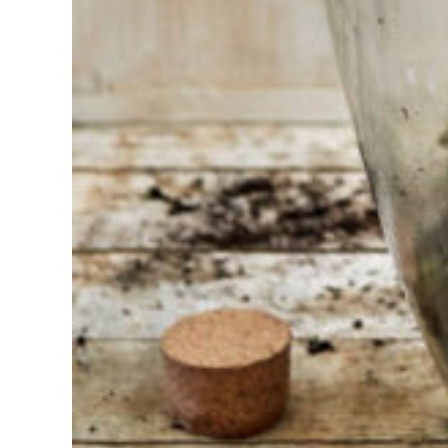
Vind het
gereedschap
voor jouw klus
Bij Sneeboer
staan we altijd
klaar om een
ander te
helpen.
Schroom je
niet om even
te bellen of een
mailtje te
sturen
wanneer je een
vraag hebt.
Dan zullen wij