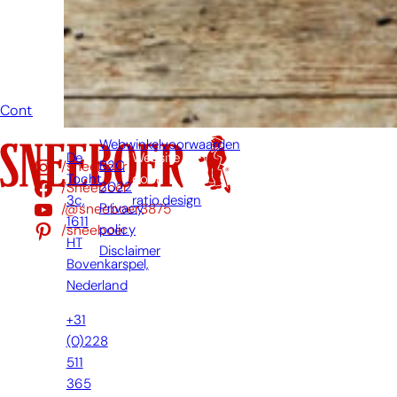
zo snel
mogelijk jouw
vraag
beantwoorden.
Contact
Webwinkelvoorwaarden
De
Website
/sneeboer
B2C
Tocht
door:
/Sneeboer
2022
3c,
ratio.design
/@sneeboer3875
Privacy
1611
/sneeboer
policy
HT
Disclaimer
Bovenkarspel,
Nederland
+31
(0)228
511
365