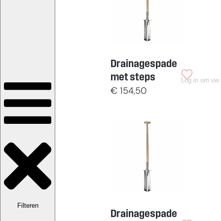
Drainagespade
met steps
Log in om uw 
€
154,50
Filteren
Drainagespade