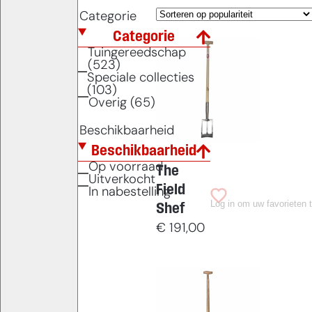
Categorie
Categorie
Tuingereedschap
(523)
Speciale collecties
(103)
Overig (65)
Beschikbaarheid
Beschikbaarheid
Op voorraad
The
Uitverkocht
Field
In nabestelling
Log in om uw favorieten 
Shef
€
191,00