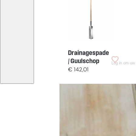
Drainagespade
/ Guulschop
Log in om uw 
€
142,01
Moeite
met
kiezen?