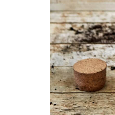
Vind het
gereedschap
voor jouw klus
Bij Sneeboer
staan we altijd
klaar om een
ander te
helpen.
Schroom je
niet om even
te bellen of
een mailtje te
sturen
wanneer je een
vraag hebt.