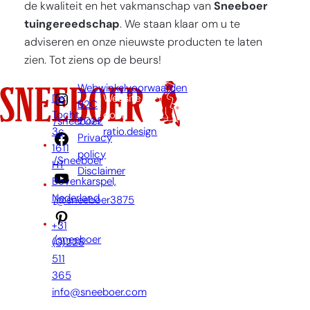
de kwaliteit en het vakmanschap van
Sneeboer
tuingereedschap
. We staan klaar om u te
adviseren en onze nieuwste producten te laten
zien. Tot ziens op de beurs!
Webwinkelvoorwaarden
De
Website
B2C
Tocht
door:
2022
/sneeboer
3c,
ratio.design
Privacy
1611
policy
/Sneeboer
HT
Disclaimer
Bovenkarspel,
Nederland
/@sneeboer3875
+31
/sneeboer
(0)228
511
365
info@sneeboer.com