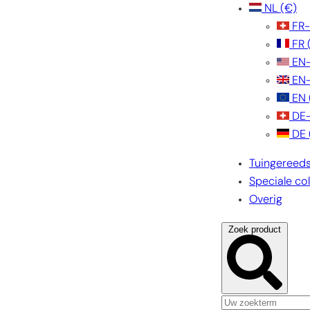
NL
(€)
FR
FR
EN
EN
EN
DE
DE
Tuingereed
Speciale col
Overig
Zoek product