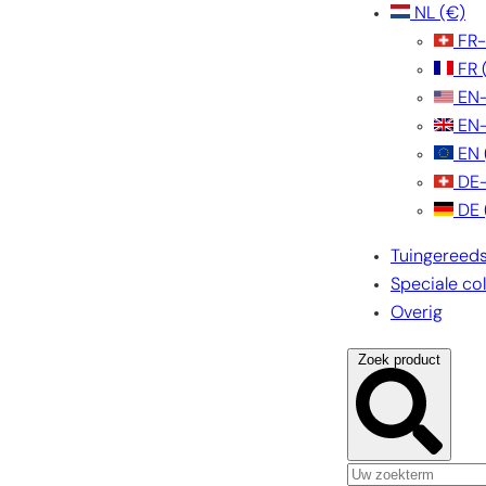
NL
(€)
FR
FR
EN
EN
EN
DE
DE
Tuingereed
Speciale col
Overig
Zoek product