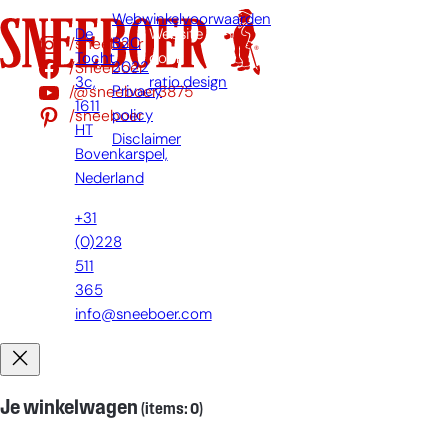
Webwinkelvoorwaarden
De
Website
/sneeboer
B2C
Tocht
door:
/Sneeboer
2022
3c,
ratio.design
/@sneeboer3875
Privacy
1611
/sneeboer
policy
HT
Disclaimer
Bovenkarspel,
Nederland
+31
(0)228
511
365
info@sneeboer.com
Je winkelwagen
(items: 0)