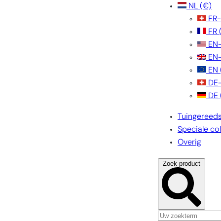
NL
(€)
FR
FR
EN
EN
EN
DE
DE
Tuingereed
Speciale col
Overig
Zoek product