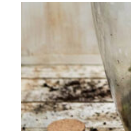
Moeite met
kiezen?
Vind het
gereedschap
voor jouw klus
Bij Sneeboer
staan we altijd
klaar om een
ander te
helpen.
Schroom je
niet om even
te bellen of een
mailtje te