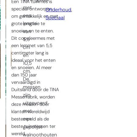
Een TINA tuinmes is
met
speciaal ontworpen
Onderhoud
, 
een
om gemakkelijk en met
Speciaal
lengte
grote precisie te
snoeien en te enten.
van
Dit copuleermes met
5,5
een lemmet van 5,5
cm
centimeter lang is
en
ideaal voor het enten
10,5
en snoeien. Al meer
cm.
dan 150 jaar
De
vervaardigd in
messen
Duitsland door de TINA
zijn
Messerfabrik, worden
uitgevoerd
deze messen door
met
klanten wereldwijd
een
bestempeld als de
beste tuinmessen ter
gepolijst
wereld.
walnoothouten