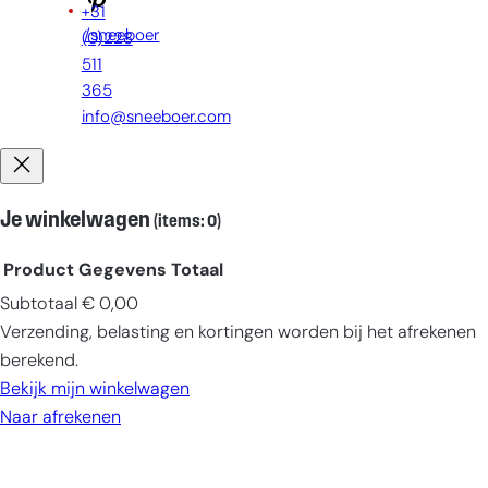
+31
/sneeboer
(0)228
511
365
info@sneeboer.com
Je winkelwagen
(items: 0)
Product
Gegevens
Totaal
Subtotaal
€ 0,00
Producten
Verzending, belasting en kortingen worden bij het afrekenen
in
berekend.
winkelwagen
Bekijk mijn winkelwagen
Naar afrekenen