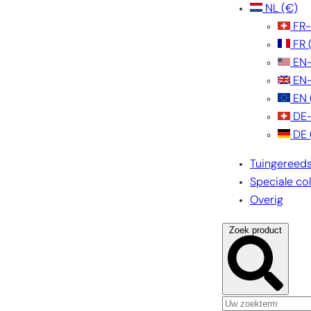
NL
(€)
FR
FR
EN
EN
EN
DE
DE
Tuingereed
Speciale col
Overig
Zoek product