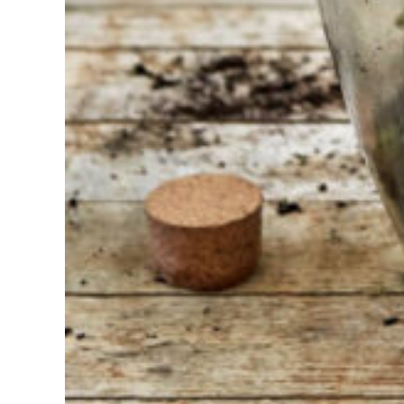
Bij Sneeboer
staan we altijd
klaar om een
ander te
helpen.
Schroom je
niet om even
te bellen of een
mailtje te
sturen
wanneer je een
vraag hebt.
Dan zullen wij
zo snel
mogelijk jouw
vraag
beantwoorden.