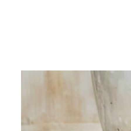
Moeite met
kiezen?
Vind het
gereedschap
voor jouw klus