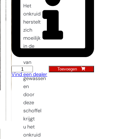
Het
onkruid
herstelt
zich
moeilijk
in de
schaduw
van
Toevoegen
Schoffel
uw
Vind een dealer
'Jardin'
gewassen
aantal
en
door
deze
schoffel
krijgt
u het
onkruid