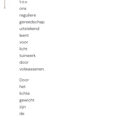
t.o.v.
ons
reguliere
gereedschap
uitstekend
leent
voor
licht
tuinwerk
door
volwassenen.
Door
het
lichte
gewicht
zijn
de