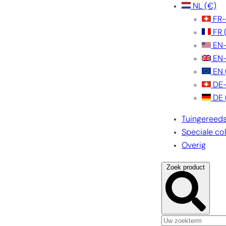
NL
(€)
FR
FR
EN
EN
EN
DE
DE
Tuingereed
Speciale col
Overig
Zoek product