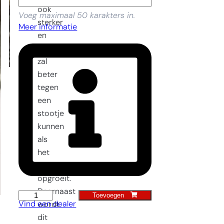
ook
Voeg maximaal 50 karakters in.
sterker
Meer informatie
en
het
zal
beter
tegen
een
stootje
kunnen
als
het
kind
opgroeit.
Daarnaast
Toevoegen
Kinderhakje
Vind een dealer
wordt
aantal
dit