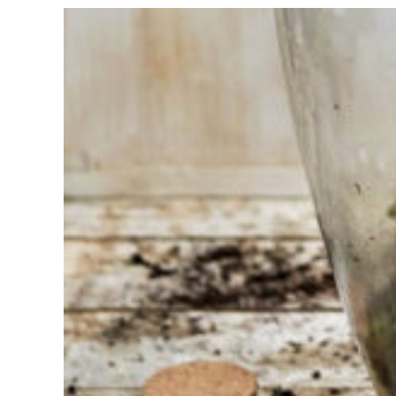
Moeite met
kiezen?
Vind het
gereedschap
voor jouw klus
Bij Sneeboer
staan we altijd
klaar om een
ander te
helpen.
Schroom je
niet om even
te bellen of een
mailtje te