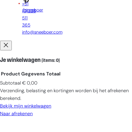
+31
/sneeboer
(0)228
511
365
info@sneeboer.com
Je winkelwagen
(items: 0)
Product
Gegevens
Totaal
Subtotaal
€ 0,00
Producten
Verzending, belasting en kortingen worden bij het afrekenen
in
berekend.
winkelwagen
Bekijk mijn winkelwagen
Naar afrekenen