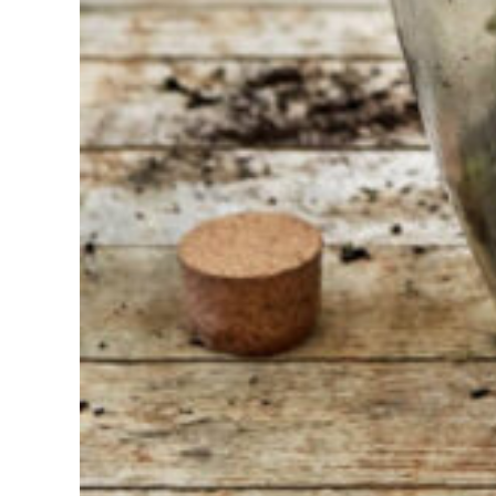
Bij Sneeboer
staan we altijd
klaar om een
ander te
helpen.
Schroom je
niet om even
te bellen of een
mailtje te
sturen
wanneer je een
vraag hebt.
Dan zullen wij
zo snel
mogelijk jouw
vraag
beantwoorden.