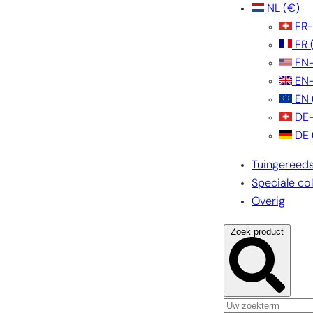
NL
(€)
FR
FR
EN
EN
EN
DE
DE
Tuingereed
Speciale col
Overig
Zoek product