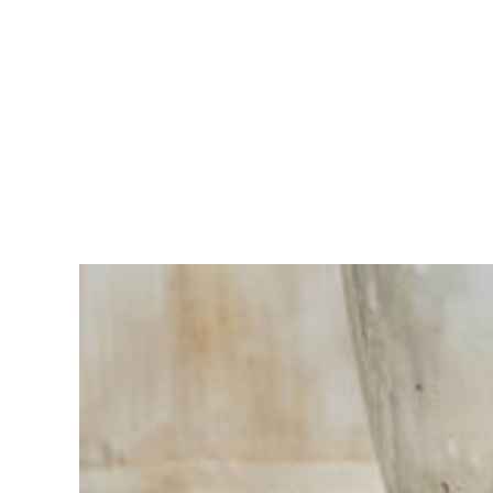
Moeite met
kiezen?
Vind het
gereedschap
voor jouw klus