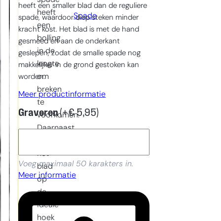
heeft een smaller blad dan de reguliere
heeft
Spade
spade, waardoor diep steken minder
een
kracht kost. Het blad is met de hand
bolling
gesmeed en aan de onderkant
in de
geslepen, zodat de smalle spade nog
lengte
makkelijker in de grond gestoken kan
om
worden.
breken
Meer productinformatie
te
Graveren
(+
€
5,95
)
voorkomen.
Daarnaast
is
het
Voeg maximaal 50 karakters in.
blad
Meer informatie
op
de
ideale
hoek