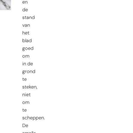
en
de
stand
van
het
blad
goed
om
in de
grond
te
steken,
niet
om
te
scheppen.
De