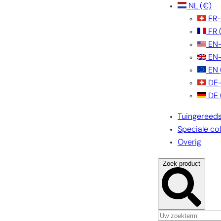
NL
(€)
FR
FR
EN
EN
EN
DE
DE
Tuingereed
Speciale col
Overig
Zoek product