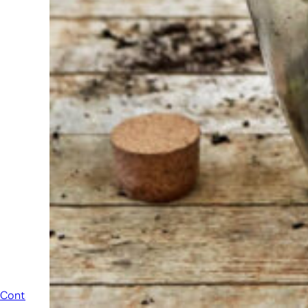
staan we altijd
klaar om een
ander te
helpen.
Schroom je
niet om even
te bellen of een
mailtje te
sturen
wanneer je een
vraag hebt.
Dan zullen wij
zo snel
mogelijk jouw
vraag
beantwoorden.
Contact