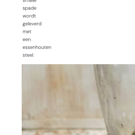
smalle
spade
wordt
geleverd
met
een
essenhouten
steel.
Moeite met
kiezen?
Vind het
gereedschap
voor jouw klus
Bij Sneeboer