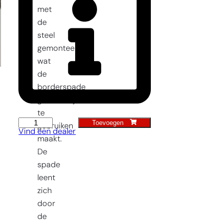
met
de
steel
gemonteerd,
wat
de
borderspade
gemakkelijker
te
Toevoegen
Border
gebruiken
Vind een dealer
Spade
maakt.
aantal
De
spade
leent
zich
door
de