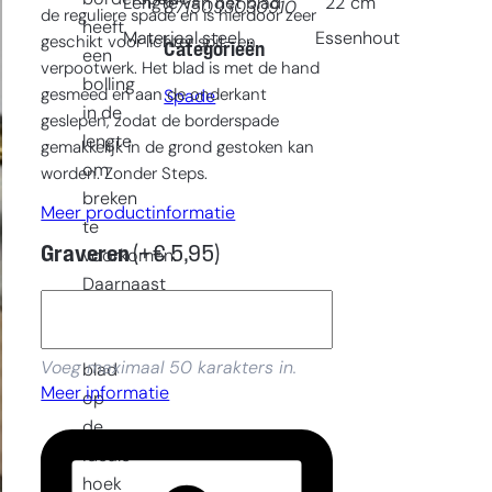
Lengte van het blad
22
cm
8715093030910
de reguliere spade en is hierdoor zeer
heeft
Materiaal steel
Essenhout
geschikt voor lichter spit- en
Categorieën
een
verpootwerk. Het blad is met de hand
bolling
gesmeed en aan de onderkant
Spade
in de
geslepen, zodat de borderspade
lengte
gemakkelijk in de grond gestoken kan
om
worden. Zonder Steps.
breken
Meer productinformatie
te
Graveren
(+
€
5,95
)
voorkomen.
Daarnaast
is
het
Voeg maximaal 50 karakters in.
blad
Meer informatie
op
de
ideale
hoek