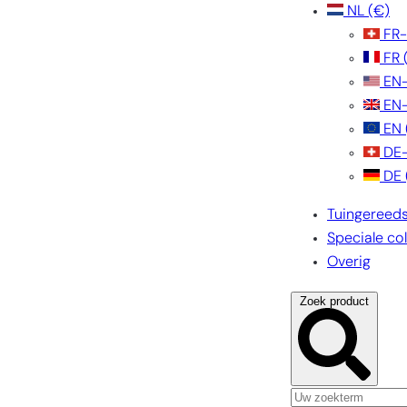
NL
(€)
FR
FR
EN
EN
EN
DE
DE
Tuingereed
Speciale col
Overig
Zoek product