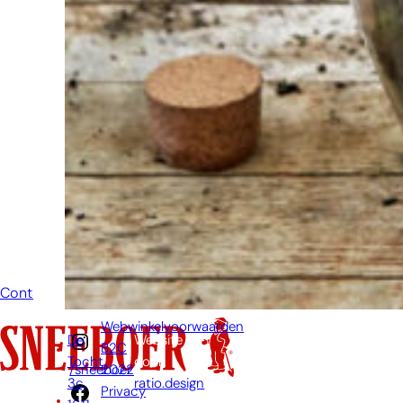
Schroom je
niet om even
te bellen of een
mailtje te
sturen
wanneer je een
vraag hebt.
Dan zullen wij
zo snel
mogelijk jouw
vraag
beantwoorden.
Contact
Webwinkelvoorwaarden
De
Website
B2C
Tocht
door:
2022
/sneeboer
3c,
ratio.design
Privacy