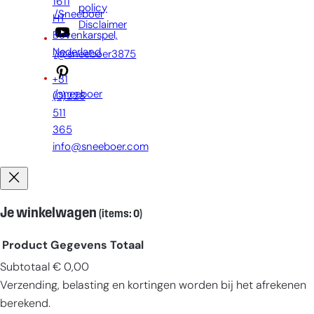
1611
policy
/Sneeboer
HT
Disclaimer
Bovenkarspel,
Nederland
/@sneeboer3875
+31
/sneeboer
(0)228
511
365
info@sneeboer.com
Je winkelwagen
(items: 0)
Product
Gegevens
Totaal
Subtotaal
€ 0,00
Producten
Verzending, belasting en kortingen worden bij het afrekenen
in
berekend.