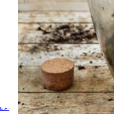
Auswahl?
Finden Sie das
Werkzeug für Ihren Job
Bei Sneeboer sind
wir immer bereit,
anderen zu helfen.
Zögern Sie nicht,
anzurufen oder eine
E-Mail zu senden,
wenn Sie eine Frage
haben. Dann werden
wir Ihre Frage so
schnell wie möglich
beantworten.
Kontakt