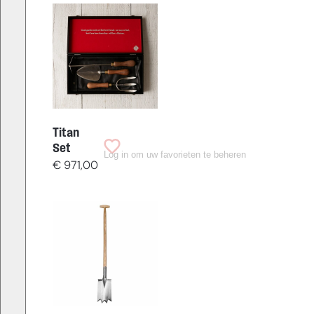
Titan
Set
Log in om uw favorieten te beheren
€
971,00