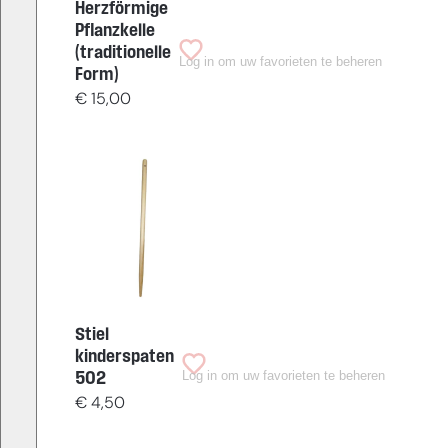
Herzförmige
Pflanzkelle
(traditionelle
Log in om uw favorieten te beheren
Form)
€
15,00
Stiel
kinderspaten
Log in om uw favorieten te beheren
502
€
4,50