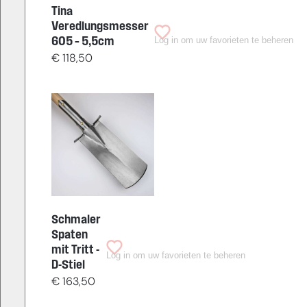
Tina
Veredlungsmesser
Log in om uw favorieten te beheren
605 – 5,5cm
€
118,50
Schmaler
Spaten
mit Tritt -
Log in om uw favorieten te beheren
D-Stiel
€
163,50