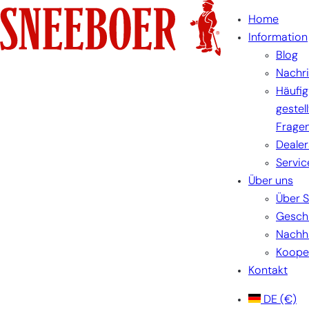
Zum
Home
Inhalt
Information
springen
Blog
Nachr
Häufig
gestel
Frage
Dealer
Servic
Über uns
Über 
Gesch
Nachha
Koope
Kontakt
DE
(€)