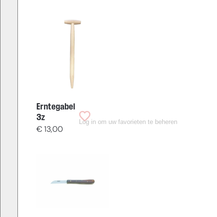
Erntegabel
3z
Log in om uw favorieten te beheren
€
13,00