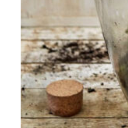
Schwierigkeiten
bei der
Auswahl?
Finden Sie das
Werkzeug für Ihren Job
Bei Sneeboer sind
wir immer bereit,
anderen zu helfen.
Zögern Sie nicht,
anzurufen oder eine
E-Mail zu senden,
wenn Sie eine Frage
haben. Dann werden
wir Ihre Frage so
schnell wie möglich
beantworten.