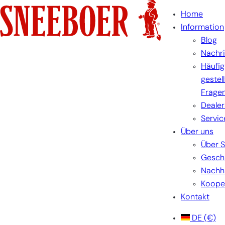
Zum
Home
Inhalt
Information
springen
Blog
Nachr
Häufig
gestel
Frage
Dealer
Servic
Über uns
Über 
Gesch
Nachha
Koope
Kontakt
DE
(€)