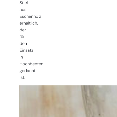
Stiel
aus
Eschenholz
erhältlich,
der
für
den
Einsatz
in
Hochbeeten
gedacht
ist.
Sie haben