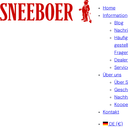
Zum
Home
Inhalt
Information
springen
Blog
Nachr
Häufig
gestel
Frage
Dealer
Servic
Über uns
Über 
Gesch
Nachha
Koope
Kontakt
DE
(€)