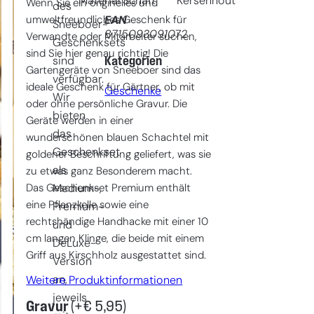
Material Schaft
Kersenhout
Wenn Sie ein originelles und
des
umweltfreundliches Geschenk für
EAN
Sneeboer-
8715093091072
Verwandte oder Mitarbeiter suchen,
Geschenksets
sind Sie hier genau richtig! Die
Kategorien
sind
Gartengeräte von Sneeboer sind das
verfügbar.
ideale Geschenk für Gärtner, ob mit
Geschenke
Wir
oder ohne persönliche Gravur. Die
bieten
Geräte werden in einer
das
wunderschönen blauen Schachtel mit
Geschenkset
goldener Beschriftung geliefert, was sie
als
zu etwas ganz Besonderem macht.
Das Geschenkset Premium enthält
Medium-,
eine Pflanzkelle sowie eine
Premium-
rechtshändige Handhacke mit einer 10
und
cm langen Klinge, die beide mit einem
DeLuxe-
Griff aus Kirschholz ausgestattet sind.
Version
an,
Weitere Produktinformationen
jeweils
Gravur
(+
€
5,95
)