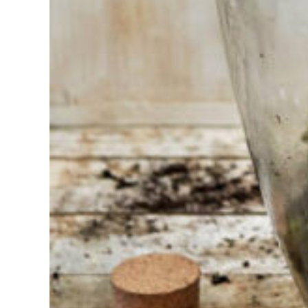
Sie haben
Schwierigkeiten
bei der
Auswahl?
Finden Sie das
Werkzeug für Ihren Job
Bei Sneeboer sind
wir immer bereit,
anderen zu helfen.
Zögern Sie nicht,
anzurufen oder eine
E-Mail zu senden,
wenn Sie eine Frage