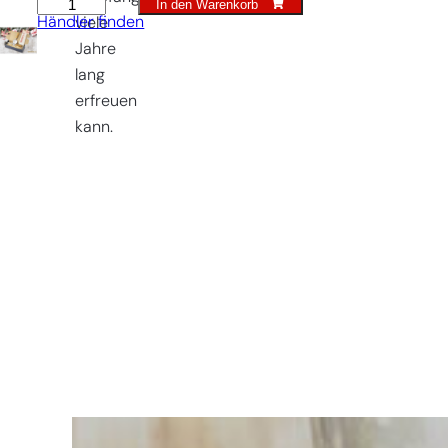
In den Warenkorb
Geschenkset
Händler finden
viele
Premium
Jahre
Menge
lang
erfreuen
kann.