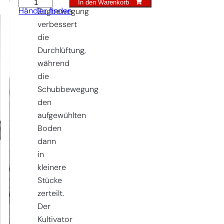
In den Warenkorb
Kultivator
Händler finden
Zugbewegung
3z
verbessert
Menge
die
Durchlüftung,
während
die
Schubbewegung
den
aufgewühlten
Boden
dann
in
kleinere
Stücke
zerteilt.
Der
Kultivator