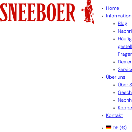
Zum
Home
Inhalt
Information
springen
Blog
Nachr
Häufig
gestel
Frage
Dealer
Servic
Über uns
Über 
Gesch
Nachha
Koope
Kontakt
DE
(€)