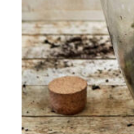
bei der
Auswahl?
Finden Sie das
Werkzeug für Ihren Job
Bei Sneeboer sind
wir immer bereit,
anderen zu helfen.
Zögern Sie nicht,
anzurufen oder eine
E-Mail zu senden,
wenn Sie eine Frage
haben. Dann werden
wir Ihre Frage so
schnell wie möglich
beantworten.