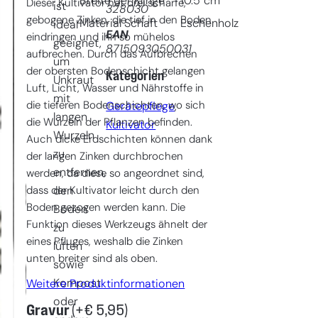
Breite der Klinge
10.5
cm
Dieser Kultivator hat drei scharfe,
ist
328030
gebogene Zinken, die tief in den Boden
Material Schaft
Eschenholz
ideal
EAN
eindringen und ihn so mühelos
geeignet,
8715093050031
aufbrechen. Durch das Aufbrechen
um
der obersten Bodenschicht gelangen
Kategorien
Unkraut
Luft, Licht, Wasser und Nährstoffe in
mit
die tieferen Bodenschichten, wo sich
Gerätepflege
, 
langen
die Wurzeln der Pflanzen befinden.
Kultivator
Wurzeln
Auch dicke Erdschichten können dank
zu
der langen Zinken durchbrochen
entfernen,
werden, da diese so angeordnet sind,
dass der Kultivator leicht durch den
den
Boden gezogen werden kann. Die
Boden
Funktion dieses Werkzeugs ähnelt der
zu
eines Pfluges, weshalb die Zinken
lüften
unten breiter sind als oben.
sowie
Kompost
Weitere Produktinformationen
oder
Gravur
(+
€
5,95
)