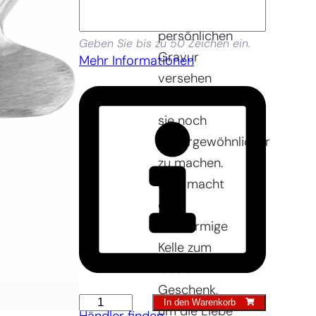
einer
persönlichen
Geben Sie bis zu 50 Zeichen ein.
Gravur
Mehr Informationen
versehen
werden, um
sie noch
außergewöhnlicher
zu machen.
Dies macht
die
herzförmige
Kelle zum
idealen
Geschenk,
Herzförmige
In den Warenkorb
um die Liebe