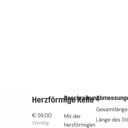
Beschreibung
Abmessung
Herzförmige Kelle
Gesamtlänge
€
59,00
Mit der
Länge des Sti
Vorrätig
herzförmigen