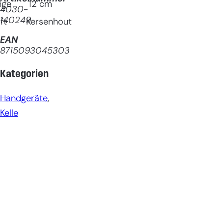
nge
12
cm
4030-
140249
ft
Kersenhout
EAN
8715093045303
Kategorien
Handgeräte
, 
Kelle