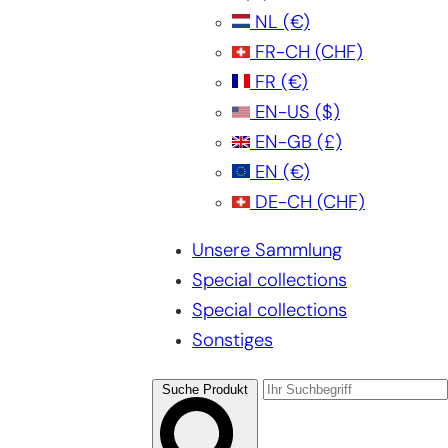
NL
(€)
FR-CH
(CHF)
FR
(€)
EN-US
($)
EN-GB
(£)
EN
(€)
DE-CH
(CHF)
Unsere Sammlung
Special collections
Special collections
Sonstiges
Suche Produkt