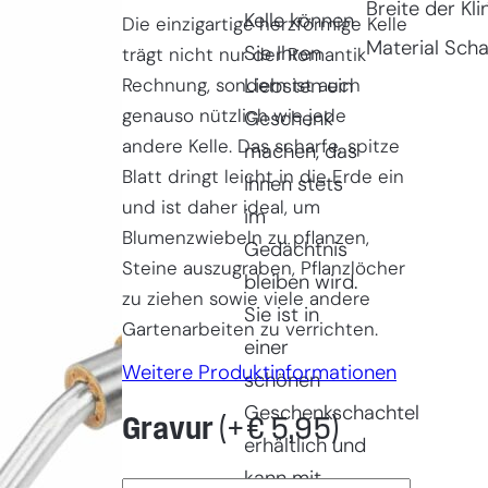
Breite der Kli
Kelle können
Die einzigartige herzförmige Kelle
Material Scha
Sie Ihren
trägt nicht nur der Romantik
Rechnung, sondern ist auch
Liebsten ein
genauso nützlich wie jede
Geschenk
andere Kelle. Das scharfe, spitze
machen, das
Blatt dringt leicht in die Erde ein
ihnen stets
und ist daher ideal, um
im
Blumenzwiebeln zu pflanzen,
Gedächtnis
Steine auszugraben, Pflanzlöcher
bleiben wird.
zu ziehen sowie viele andere
Sie ist in
Gartenarbeiten zu verrichten.
einer
Weitere Produktinformationen
schönen
Geschenkschachtel
Gravur
(+
€
5,95
)
erhältlich und
kann mit