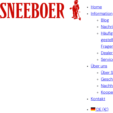
Zum
Home
Inhalt
Information
springen
Blog
Nachr
Häufig
gestel
Frage
Dealer
Servic
Über uns
Über 
Gesch
Nachha
Koope
Kontakt
DE
(€)