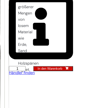
Aufnehmen
größerer
Mengen
von
losem
Material
wie
Erde,
Sand
oder
Holzspänen
In den Warenkorb
Kappe-
eignet.
Händler finden
Kelle
Menge