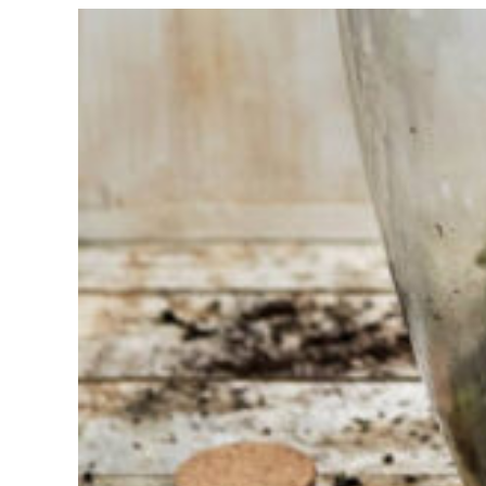
Sie haben
Schwierigkeiten
bei der
Auswahl?
Finden Sie das
Werkzeug für Ihren Job
Bei Sneeboer sind
wir immer bereit,
anderen zu helfen.
Zögern Sie nicht,
anzurufen oder eine
E-Mail zu senden,