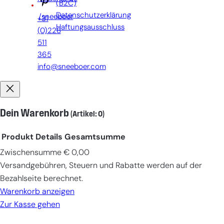
(B2C)
Datenschutzerklärung
/sneeboer
+31
Haftungsausschluss
(0)228
511
365
info@sneeboer.com
Dein Warenkorb
(Artikel: 0)
Produkt
Details
Gesamtsumme
Zwischensumme
€ 0,00
Produkte
Versandgebühren, Steuern und Rabatte werden auf der
im
Bezahlseite berechnet.
Warenkorb
Warenkorb anzeigen
Zur Kasse gehen