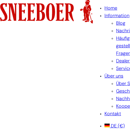
Zum
Home
Inhalt
Information
springen
Blog
Nachr
Häufig
gestel
Frage
Dealer
Servic
Über uns
Über 
Gesch
Nachha
Koope
Kontakt
DE
(€)