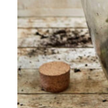
bei der
Auswahl?
Finden Sie das
Werkzeug für Ihren Job
Bei Sneeboer sind
wir immer bereit,
anderen zu helfen.
Zögern Sie nicht,
anzurufen oder eine
E-Mail zu senden,
wenn Sie eine Frage
haben. Dann werden
wir Ihre Frage so
schnell wie möglich
beantworten.