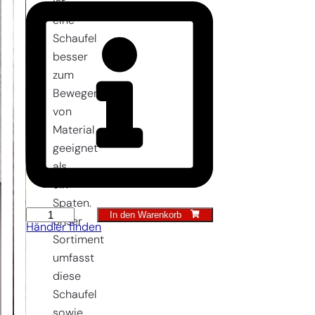
ist
eine
Schaufel
besser
zum
Bewegen
von
Material
geeignet
als
ein
Spaten.
In den Warenkorb
Holländische
Unser
Händler finden
Sandschaufel
Sortiment
24
umfasst
cm
diese
Menge
Schaufel
sowie