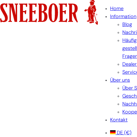
Zum
Home
Inhalt
Information
springen
Blog
Nachr
Häufig
gestel
Frage
Dealer
Servic
Über uns
Über 
Gesch
Nachha
Koope
Kontakt
DE
(€)