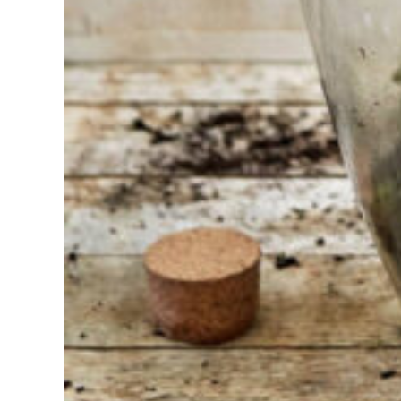
bei der
Auswahl?
Finden Sie das
Werkzeug für Ihren Job
Bei Sneeboer sind
wir immer bereit,
anderen zu helfen.
Zögern Sie nicht,
anzurufen oder eine
E-Mail zu senden,
wenn Sie eine Frage
haben. Dann werden
wir Ihre Frage so
schnell wie möglich
beantworten.