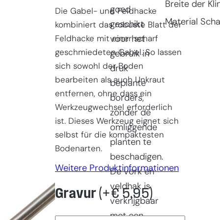
Breite der Kli
goed
Die Gabel- und Feldhacke
Material Scha
geschikt
kombiniert das robuste Blatt der
Feldhacke mit einer scharf
voor het
geschmiedeten Gabel. So lassen
gebruik in
sich sowohl der Boden
druk
bearbeiten als auch Unkraut
beplante
entfernen, ohne dass ein
borders,
Werkzeugwechsel erforderlich
zonder de
ist. Dieses Werkzeug eignet sich
omliggende
selbst für die kompaktesten
planten te
Bodenarten.
beschadigen.
Weitere Produktinformationen
De vork en
veldhak is
Gravur
(+
€
5,95
)
verkrijgbaar
met een