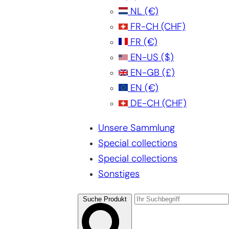
NL
(€)
FR-CH
(CHF)
FR
(€)
EN-US
($)
EN-GB
(£)
EN
(€)
DE-CH
(CHF)
Unsere Sammlung
Special collections
Special collections
Sonstiges
Suche Produkt