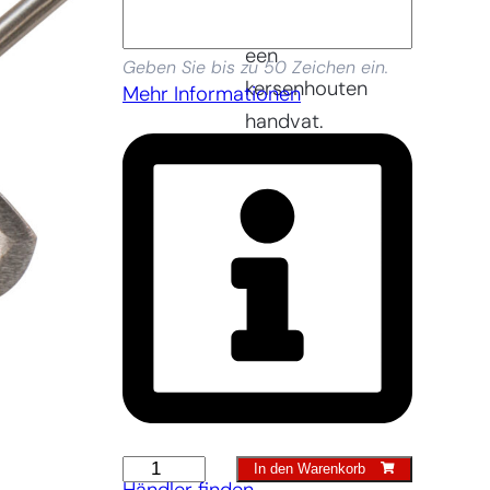
essen- of
een
Geben Sie bis zu 50 Zeichen ein.
kersenhouten
Mehr Informationen
handvat.
Gabel
In den Warenkorb