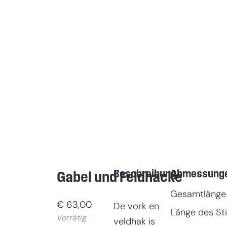
Beschreibung
Abmessung
Gabel und Feldhacke
Gesamtlänge
€
63,00
De vork en
Länge des Sti
Vorrätig
veldhak is