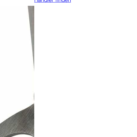
Händler finden
und
Feldhacke
Menge