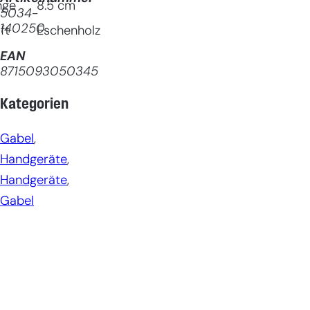
nge
8.5
cm
5034-
140250
ft
Eschenholz
EAN
8715093050345
Kategorien
Gabel
, 
Handgeräte
, 
Handgeräte
, 
Gabel