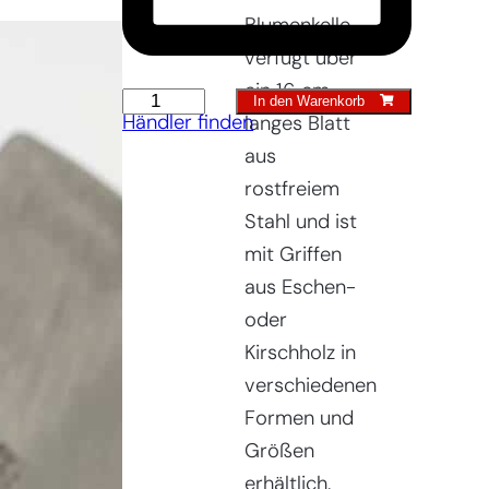
Blumenkelle
verfügt über
ein 16 cm
Blumenbeetkelle
In den Warenkorb
Händler finden
langes Blatt
Menge
aus
rostfreiem
Stahl und ist
mit Griffen
aus Eschen-
oder
Kirschholz in
verschiedenen
Formen und
Größen
erhältlich.