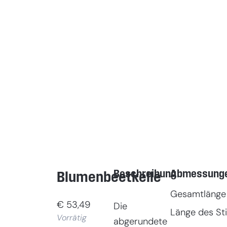
Beschreibung
Abmessung
Blumenbeetkelle
Gesamtlänge
€
53,49
Die
Länge des Sti
Vorrätig
abgerundete