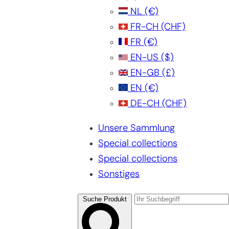
NL
(€)
FR-CH
(CHF)
FR
(€)
EN-US
($)
EN-GB
(£)
EN
(€)
DE-CH
(CHF)
Unsere Sammlung
Special collections
Special collections
Sonstiges
Suche Produkt