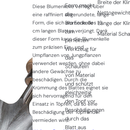
Breite der Kli
Form macht
Diese Blumenkelle verfügt über
Nettogewich
die
eine raffiniert abgerundete, lange
Form, die sich am Ende des 16
Blumenkelle
Länge der Kli
cm langen Blattes verjüngt. Dank
zum
Material Scha
dieser Form kann die Blumenkelle
perfekten
zum präzisen Ein- und
Werkzeug für
Umpflanzen von Jungpflanzen
das
verwendet werden, ohne dabei
Schaufeln
andere Gewächse zu
von Material
beschädigen. Durch die
und schützt
Krümmung des Blattes eignet sie
gleichzeitig
sich hervorragend für den
den Topf vor
Einsatz in Töpfen, da so eine
Beschädigungen
Beschädigung der Topfränder
durch das
vermieden wird.
Blatt aus