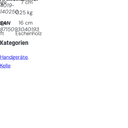
nge
7
cm
4019-
140250
t
0.25
kg
nge
16
cm
EAN
8715093040193
ft
Eschenholz
Kategorien
Handgeräte
, 
Kelle