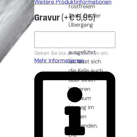
Weitere Produktinformationen
rostfreiem
Stahl. Da der
Gravur
(+
€
5,95
)
Übergang
von Blatt zu
Griff fließend
ausgeführt
Geben Sie bis zu 50 Zeichen ein.
Mehr Informationen
ist, lässt sich
die Kelle auch
über einen
längeren
Zeitraum
hinweg im
Garten
verwenden.
Die