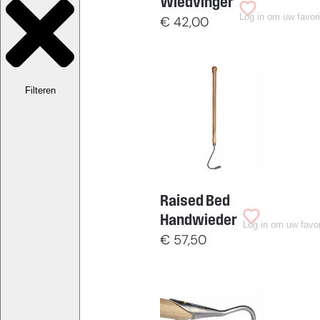
Wiedvinger
Log in om uw favor
€
42,00
Filteren
Raised Bed
Handwieder
Log in om uw favor
€
57,50