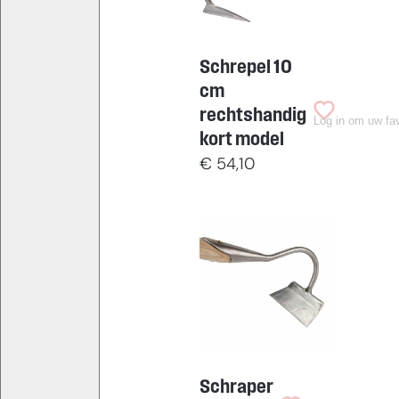
Schrepel 10
cm
rechtshandig
Log in om uw fav
kort model
€
54,10
Schraper