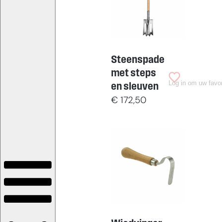
Steenspade
met steps
Log in om uw favor
en sleuven
€
172,50