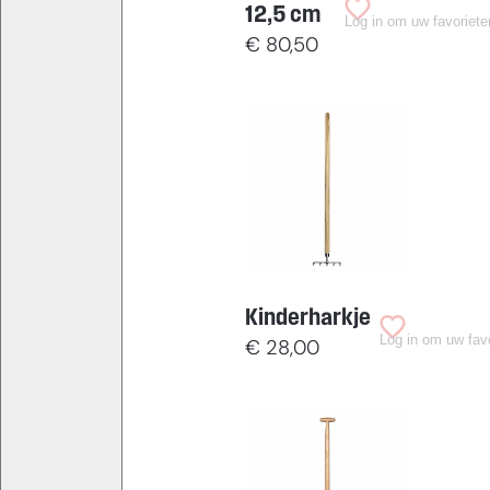
12,5 cm
Log in om uw favoriete
€
80,50
Kinderharkje
Log in om uw fav
€
28,00