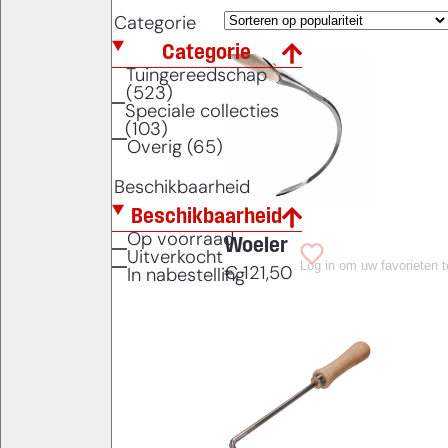
Categorie
Categorie
Tuingereedschap
(523)
Speciale collecties
(103)
Overig (65)
Beschikbaarheid
Beschikbaarheid
Op voorraad
Woeler
Uitverkocht
Log in om uw favorieten 
€
121,50
In nabestelling