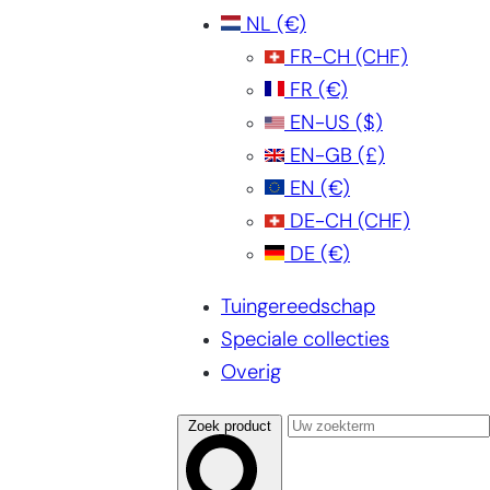
NL
(€)
FR-CH
(CHF)
FR
(€)
EN-US
($)
EN-GB
(£)
EN
(€)
DE-CH
(CHF)
DE
(€)
Tuingereedschap
Speciale collecties
Overig
Zoek product