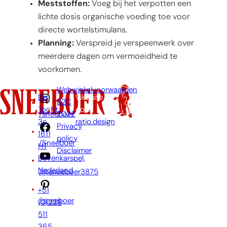
Meststoffen:
Voeg bij het verpotten een
lichte dosis organische voeding toe voor
directe wortelstimulans.
Planning:
Verspreid je verspeenwerk over
meerdere dagen om vermoeidheid te
voorkomen.
Webwinkelvoorwaarden
De
Website
B2C
Tocht
door:
2022
/sneeboer
3c,
ratio.design
Privacy
1611
policy
/Sneeboer
HT
Disclaimer
Bovenkarspel,
Nederland
/@sneeboer3875
+31
/sneeboer
(0)228
511