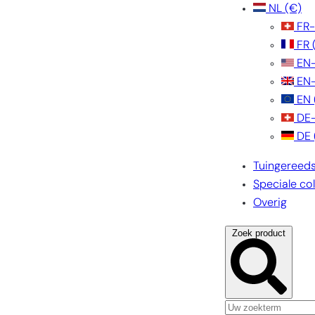
NL
(€)
FR
FR
EN
EN
EN
DE
DE
Tuingereed
Speciale col
Overig
Zoek product