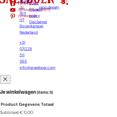
Tocht
door:
EN-GB
(£)
/Sneeboer
2022
3c,
ratio.design
/@sneeboer3875
Privacy
EN
(€)
1611
/sneeboer
policy
HT
DE-CH
(CHF)
Disclaimer
Bovenkarspel,
DE
(€)
Nederland
+31
(0)228
511
365
info@sneeboer.com
Je winkelwagen
(items: 0)
Product
Gegevens
Totaal
Subtotaal
€ 0,00
Producten