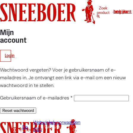
Ga
Tuingere
Zoek
naar
Log in om uw account te bekijken
product
de
inhoud
Speciale 
Mijn
account
Overig
Login
Wachtwoord ve
Wachtwoord vergeten? Voer je gebruikersnaam of e-
Informatie
mailadres in. Je ontvangt een link via e-mail om een nieuw
Blog
Over ons
wachtwoord in te stellen.
Nieuws
Over Sneeboer
Contact
Veelgestelde vra
Historie
Vereist
Gebruikersnaam of e-mailadres
*
FR-CH
(CHF)
Dealers
Duurzaamheid
Service en onder
Reset wachtwoord
Samenwerkingen
FR
(€)
Vacatures
Webwinkelvoorwaarden
EN-US
($)
De
Website
/sneeboer
B2C