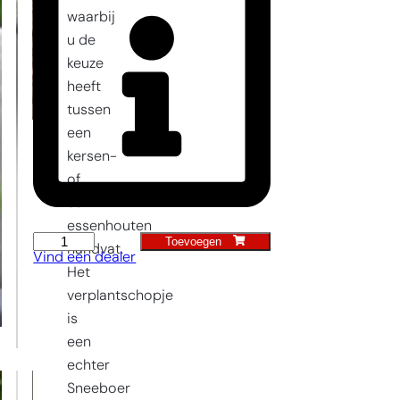
waarbij
u de
keuze
heeft
tussen
een
kersen-
of
een
essenhouten
Toevoegen
Verplantschopje
handvat.
Vind een dealer
aantal
Het
verplantschopje
is
een
echter
Sneeboer