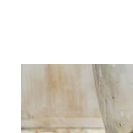
Moeite met
kiezen?
Vind het
gereedschap
voor jouw klus
Bij Sneeboer