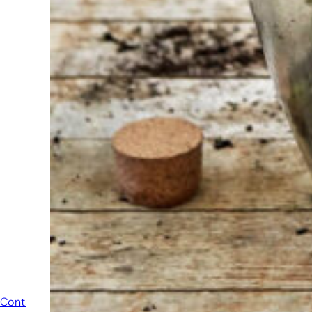
staan we altijd
klaar om een
ander te
helpen.
Schroom je
niet om even
te bellen of een
mailtje te
sturen
wanneer je een
vraag hebt.
Dan zullen wij
zo snel
mogelijk jouw
vraag
beantwoorden.
Contact