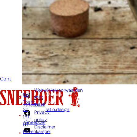
mailtje te
sturen
wanneer je een
vraag hebt.
Dan zullen wij
zo snel
mogelijk jouw
vraag
beantwoorden.
Contact
Webwinkelvoorwaarden
De
Website
B2C
Tocht
door:
2022
/sneeboer
3c,
ratio.design
Privacy
1611
policy
/Sneeboer
HT
Disclaimer
Bovenkarspel,