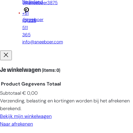
Nederland
/@sneeboer3875
+31
/sneeboer
(0)228
511
365
info@sneeboer.com
Je winkelwagen
(items: 0)
Product
Gegevens
Totaal
Subtotaal
€ 0,00
Producten
Verzending, belasting en kortingen worden bij het afrekenen
in
berekend.
winkelwagen
Bekijk mijn winkelwagen
Naar afrekenen