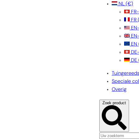
NL
(€)
FR
FR
EN
EN
EN
DE
DE
Tuingereed
Speciale col
Overig
Zoek product