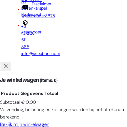
/Sneeboer
HT
Disclaimer
Bovenkarspel,
Nederland
/@sneeboer3875
+31
/sneeboer
(0)228
511
365
info@sneeboer.com
Je winkelwagen
(items: 0)
Product
Gegevens
Totaal
Subtotaal
€ 0,00
Producten
Verzending, belasting en kortingen worden bij het afrekenen
in
berekend.
winkelwagen
Bekijk mijn winkelwagen