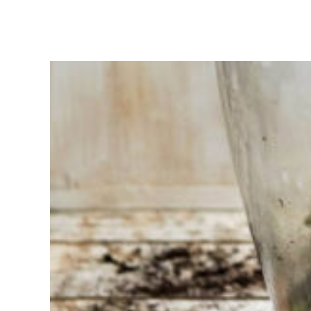
Moeite met
kiezen?
Vind het
gereedschap
voor jouw klus
Bij Sneeboer
staan we altijd
klaar om een
ander te
helpen.
Schroom je