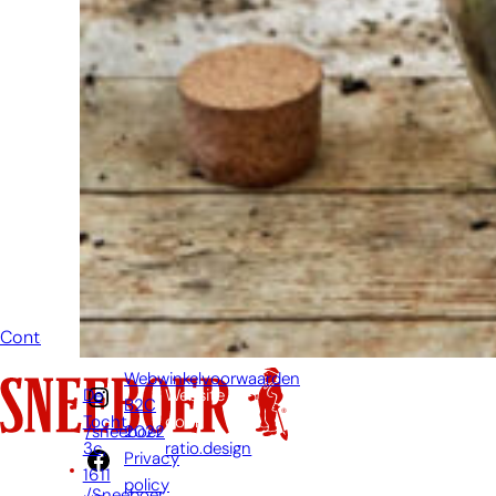
niet om even
te bellen of een
mailtje te
sturen
wanneer je een
vraag hebt.
Dan zullen wij
zo snel
mogelijk jouw
vraag
beantwoorden.
Contact
Webwinkelvoorwaarden
De
Website
B2C
Tocht
door:
2022
/sneeboer
3c,
ratio.design
Privacy
1611
policy