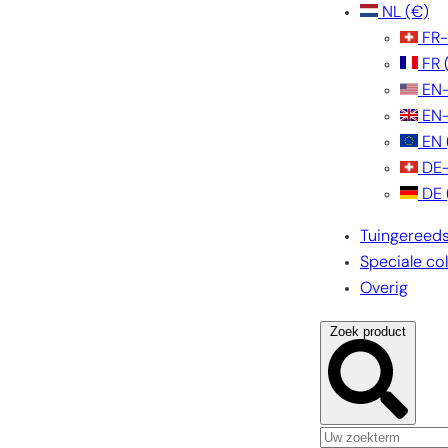
NL
(€)
FR
FR
EN
EN
EN
DE
DE
Tuingereed
Speciale col
Overig
Zoek product