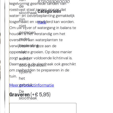
8715093060030
kegelvormig gesmede tanden van
de
roestvast staal zorgen ervoor dat
Categorieën
sloothaak
water- en oeverbeplanting gemakkelijk
zijn
losgemaakt en verwijderd kan worden.
Hark
niet
Om uw vijver of watergang in balans te
geslepen,
houden is het verstandig om het
zodat
overschot aan waterplanten te
beplanting
verwijderen als deze aan de
oppervlakte groeien. Op deze manier
niet
zorgt u dat er voldoende lichtinval is.
wordt
Daarnaast is de sloothaak ook geschikt
doorgesneden
om zaaibedden te prepareren in de
tijdens
tuin.
het
gebruik.
Meer productinformatie
De
Graveren
(+
€
5,95
)
sloothaak
wordt
geleverd