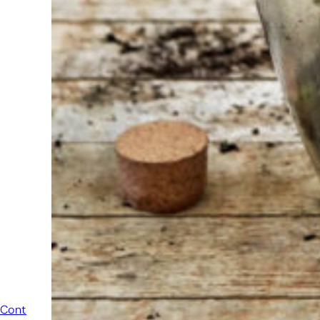
staan we altijd
klaar om een
ander te
helpen.
Schroom je
niet om even
te bellen of een
mailtje te
sturen
wanneer je een
vraag hebt.
Dan zullen wij
zo snel
mogelijk jouw
vraag
beantwoorden.
Contact