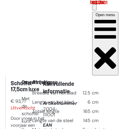
Log in om uw account te bekijken
Open menu
Omschrijving
Afmetingen
Schoffel
Aanvullende
17,5cm luxe
informatie
Breedte van het blad
12.5
cm
Met
€
93,71
Lengte van het blad
6
cm
Artikelnummer
de
Uitverkocht
2004-
Totale lengte
165
cm
schoffel
111001
Door vroeg in het
Lengte van de steel
145
cm
kunt
EAN
voorjaar een
u