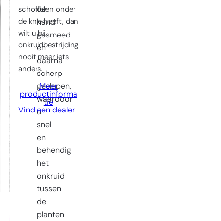
de
schoffelen onder
de knie heeft, dan
hand
wilt u bij
gesmeed
onkruidbestrijding
en
nooit meer iets
daarna
anders.
scherp
geslepen,
Meer
productinforma
waardoor
tie
Vind een dealer
u
snel
en
behendig
het
onkruid
tussen
de
planten