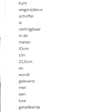
kunt
wegsnijden.e
schoffel
is
verkrijgbaar
in de
maten
10cm
t/m
22,5cm
en
wordt
geleverd
met
een
luxe
getailleerde