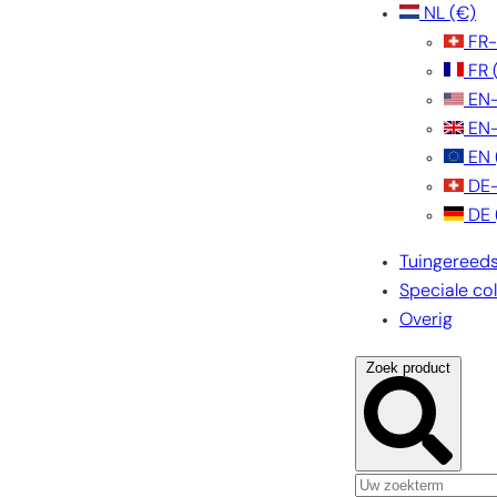
NL
(€)
FR
FR
EN
EN
EN
DE
DE
Tuingereed
Speciale col
Overig
Zoek product