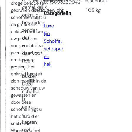
Materiaal steel
Essenhout
8715093320042
droge periode te
gemakkelijk
Netto gewicht
1.05
kg
gebruiken om te
Categorieën
onkruid
schoffelen blijft u
bestrijden
de groei van
Luxe
zonder
onkruid rondom
lijn
, 
dat
uw gewassen
Schoffel,
u
voor, zodat deze
schraper
geen kans heeft
daarvoor
en
om terug te
hoeft
hak
groeien. Het
te
onkruid herstelt
bukken.
zich moeilijk in de
Deze
schaduw van uw
schoffel
gewassen en
is
door deze
aan
schoffel krijgt u
vier
het onkruid er
kanten
snel onder.
met
Wanneer u het