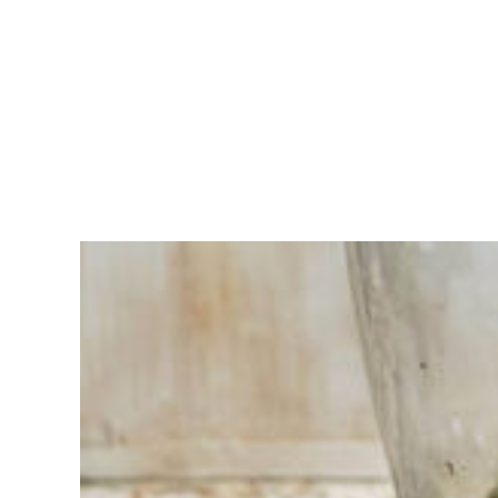
Moeite met
kiezen?
Vind het
gereedschap
voor jouw klus
Bij Sneeboer