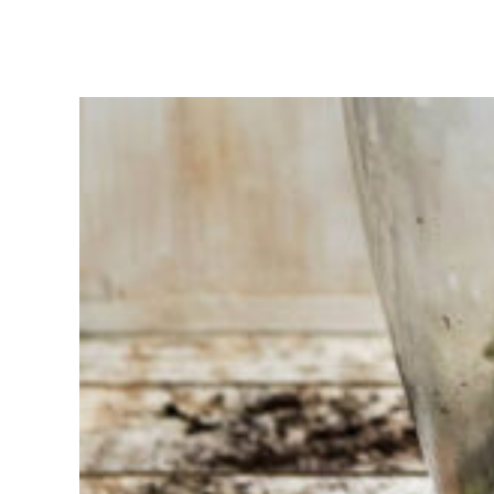
Moeite met
kiezen?
Vind het
gereedschap
voor jouw klus
Bij Sneeboer
staan we altijd
klaar om een
ander te
helpen.
Schroom je