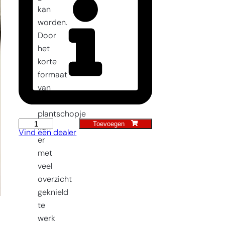
kan
worden.
Door
het
korte
formaat
van
het
plantschopje
Toevoegen
Plantschopje
kan
Vind een dealer
smal
er
aantal
met
veel
overzicht
geknield
te
werk