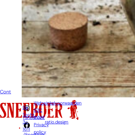
niet om even
te bellen of een
mailtje te
sturen
wanneer je een
vraag hebt.
Dan zullen wij
zo snel
mogelijk jouw
vraag
beantwoorden.
Contact
Webwinkelvoorwaarden
De
Website
B2C
Tocht
door:
2022
/sneeboer
3c,
ratio.design
Privacy
1611
policy