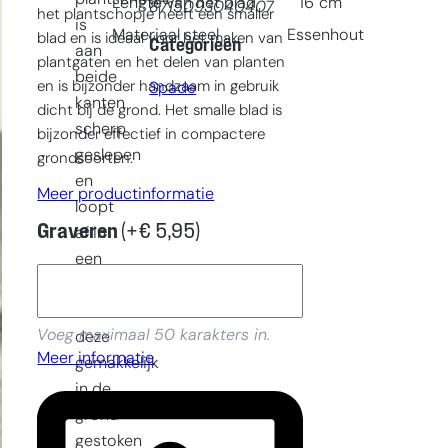
Lengte van het blad
16
cm
8715093040407
het plantschopje heeft een smaller
is
Materiaal steel
Essenhout
blad en is ideaal voor het maken van
Categorieën
aan
plantgaten en het delen van planten
beide
en is bijzonder handzaam in gebruik
Spade
kanten
dicht bij de grond. Het smalle blad is
scherp
bijzonder effectief in compactere
geslepen
grondsoorten.
en
Meer productinformatie
loopt
Graveren
(+
€
5,95
)
af in
een
punt
zodat
Voeg maximaal 50 karakters in.
deze
Meer informatie
gemakkelijk
in de
grond
gestoken