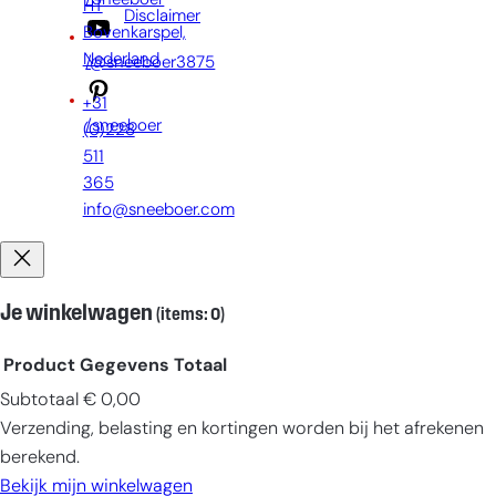
/Sneeboer
HT
Disclaimer
Bovenkarspel,
Nederland
/@sneeboer3875
+31
/sneeboer
(0)228
511
365
info@sneeboer.com
Je winkelwagen
(items: 0)
Product
Gegevens
Totaal
Subtotaal
€ 0,00
Producten
Verzending, belasting en kortingen worden bij het afrekenen
in
berekend.
winkelwagen
Bekijk mijn winkelwagen