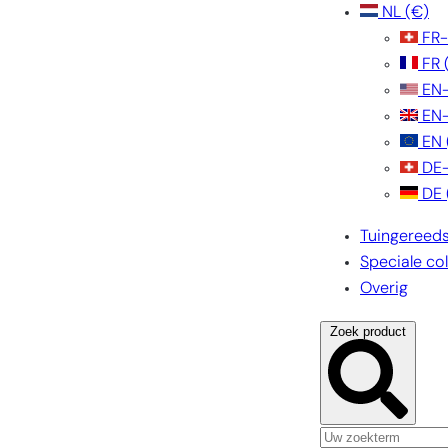
NL
(€)
FR
FR
EN
EN
EN
DE
DE
Tuingereed
Speciale col
Overig
Zoek product