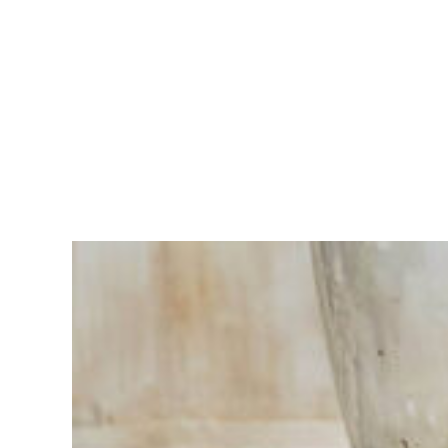
Moeite met
kiezen?
Vind het
gereedschap
voor jouw klus