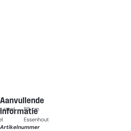
Aanvullende
 steel
85
cm
informatie
el
Essenhout
Artikelnummer