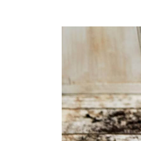
Moeite
met
kiezen?
Vind het
gereedschap
voor jouw klus
Bij Sneeboer
staan we altijd
klaar om een