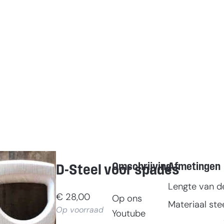
Omschrijving
Afmetingen
D-Steel voor spades
Lengte van de
€
28,00
Op ons
Materiaal ste
Op voorraad
Youtube