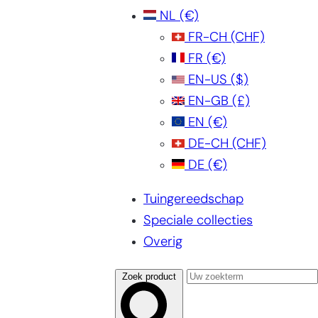
NL
(€)
FR-CH
(CHF)
FR
(€)
EN-US
($)
EN-GB
(£)
EN
(€)
DE-CH
(CHF)
DE
(€)
Tuingereedschap
Speciale collecties
Overig
Zoek product