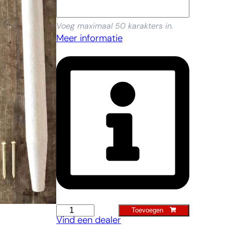
Voeg maximaal 50 karakters in.
Meer informatie
D-
Toevoegen
Vind een dealer