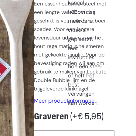
kanaal
Een essenhouten D-steel met
hebben wij
een lengte van 85cm dat
geschikt is voor alle Sneeboer
meerdere
spades. Voor een langere
video’s
levensduur adviseren wij het
geplaatst
hout regelmatig in te smeren
met
met gekookte lijnolie. Voor de
instructies
bevestiging raden wij aan om
hoe een steel
gebruik te maken van Locktite
of heft het
Double Bubble lijm en de
best
bijgeleverde klinknagel.
vervangen
Meer productinformatie
kan worden.
Graveren
(+
€
5,95
)