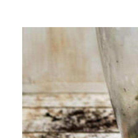
Moeite met
kiezen?
Vind het
gereedschap
voor jouw klus
Bij Sneeboer
staan we altijd
klaar om een
ander te
helpen.
Schroom je