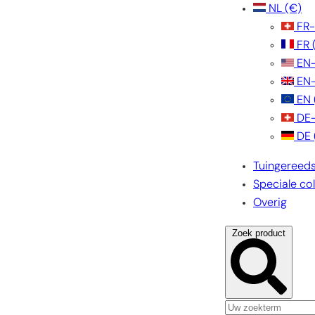
NL
(€)
FR
FR
EN
EN
EN
DE
DE
Tuingereed
Speciale col
Overig
Zoek product