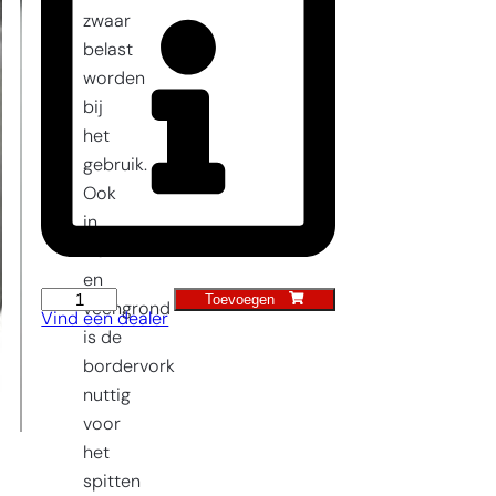
zwaar
belast
worden
bij
het
gebruik.
Ook
in
klei-
en
Toevoegen
Border
veengrond
Vind een dealer
Tuinvork
is de
3t
bordervork
aantal
nuttig
voor
het
spitten