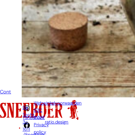
niet om even
te bellen of een
mailtje te
sturen
wanneer je een
vraag hebt.
Dan zullen wij
zo snel
mogelijk jouw
vraag
beantwoorden.
Contact
Webwinkelvoorwaarden
De
Website
B2C
Tocht
door:
2022
/sneeboer
3c,
ratio.design
Privacy
1611
policy