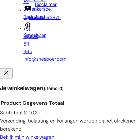
/Sneeboer
HT
Disclaimer
Bovenkarspel,
Nederland
/@sneeboer3875
+31
/sneeboer
(0)228
511
365
info@sneeboer.com
Je winkelwagen
(items: 0)
Product
Gegevens
Totaal
Subtotaal
€ 0,00
Producten
Verzending, belasting en kortingen worden bij het afrekenen
in
berekend.
winkelwagen
Bekijk mijn winkelwagen