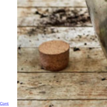
staan we altijd
klaar om een
ander te
helpen.
Schroom je
niet om even
te bellen of een
mailtje te
sturen
wanneer je een
vraag hebt.
Dan zullen wij
zo snel
mogelijk jouw
vraag
beantwoorden.
Contact