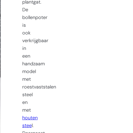
plantgat.
De
bollenpoter
is
ook
verkrijgbaar
in
een
handzaam
model
met
roestvaststalen
steel
en
met
houten
stee
l.