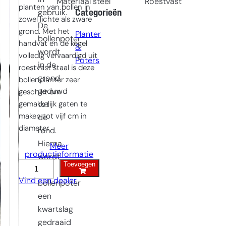
Materiaal steel
Roestvast
planten van bollen in
Categorieën
gebruik.
zowel lichte als zware
De
grond. Met het
Planter
bollenpoter
handvat en de kegel
&
wordt
volledig vervaardigd uit
Poters
in de
roestvast staal is deze
grond
bollenplanter zeer
geduwd
geschikt om
gemakkelijk gaten te
tot
maken tot vijf cm in
de
diameter.
rand.
Hierna
Meer
productinformatie
wordt
Toevoegen
Bollenpoter
de
aantal
Vind een dealer
bollenpoter
een
kwartslag
gedraaid