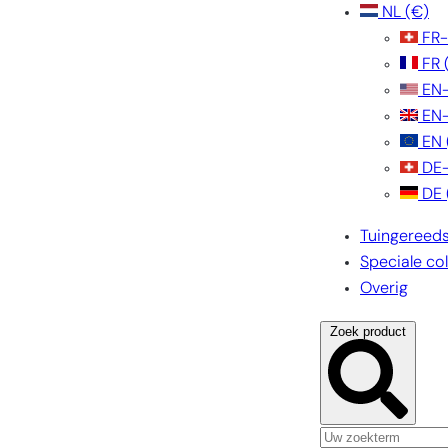
NL
(€)
FR
FR
EN
EN
EN
DE
DE
Tuingereed
Speciale col
Overig
Zoek product