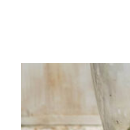
Moeite met
kiezen?
Vind het
gereedschap
voor jouw klus
Bij Sneeboer