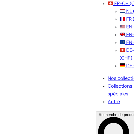
FR-CH
(
NL
FR
EN
EN
EN
DE
(CHF)
DE
Nos collect
Collections
spéciales
Autre
Recherche de produi