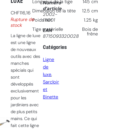
LUXE
Longueur de la tige
145
cm
Numéro
d’article
Dimension de la tête
12.5
cm
CHF
116,16
2002-
Rupture de
111001
Poids net
1.25
kg
stock
Tige matèrielle
Bois de
EAN
frêne
La ligne de luxe
8715093320028
est une ligne
Catégories
de nouveaux
outils avec des
Ligne
manches
de
spécials qui
luxe
, 
sont
Sarcloir
développés
et
exclusivement
Binette
pour les
jardiniers avec
de plus petits
mains. Ce qui
fait cette ligne