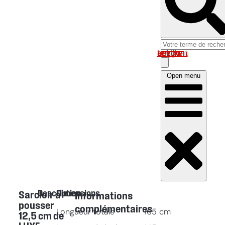
Log in om uw account te bekijken
Open menu
Description
Dimensions
Sarcloir à
Informations
pousser
complémentaires
Longueur totale
165
cm
12,5 cm de