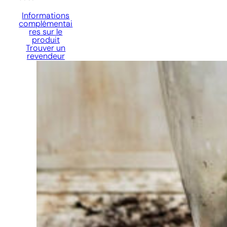
Informations
complémentai
res sur le
produit
Trouver un
revendeur
Vous
avez du
mal à
choisir ?
Trouvez
l'outil pour
votre travail
Chez
Sneeboer,
nous
sommes