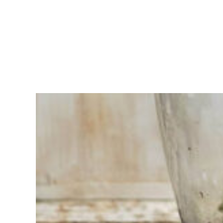
Vous
avez du
mal à
choisir ?
Trouvez
l'outil pour
votre travail
Chez