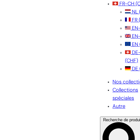
FR-CH
(
NL
FR
EN
EN
EN
DE
(CHF)
DE
Nos collect
Collections
spéciales
Autre
Recherche de produi