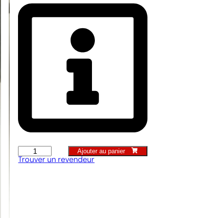
Ajouter au panier
Pelle
Trouver un revendeur
pointue
avec
repose-
pieds
quantity