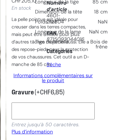
CHF
205,10
Longueur de la tige
85
cm
Numéro
En stock
d’article
Dimension de la tête
18
cm
4601-
La pelle pointue est idéale pour
212804
Poids net
NaN
creuser dans les terres compactes,
Longueur de la lame
NaN
cm
EAN
mais peut être utilisée pour plus
8715093044016
Tige matèrielle
Bois de
d’autres tâches de jardin aussi. Elle a
frêne
des repose-pieds pour la protection
Catégories
de vos chaussures. Cet outil a un D-
manche de 85 cm.
Bêche
Informations complémentaires sur
le produit
Gravure
(+
CHF
6,85
)
Entrez jusqu’à 50 caractères.
Plus d’information