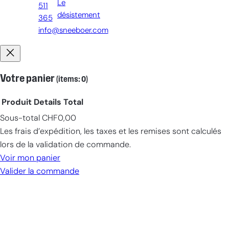
Le
511
désistement
365
info@sneeboer.com
Votre panier
(items: 0)
Produit
Details
Total
Sous-total
CHF0,00
Products
Les frais d’expédition, les taxes et les remises sont calculés
in
lors de la validation de commande.
cart
Voir mon panier
Valider la commande