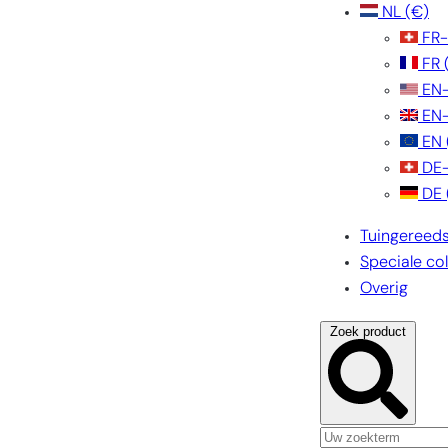
NL
(€)
FR
FR
EN
EN
EN
DE
DE
Tuingereed
Speciale col
Overig
Zoek product