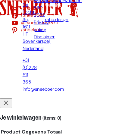
Webwinkelvoorwaarden
De
Website
/sneeboer
B2C
Tocht
door:
/Sneeboer
2022
3c,
ratio.design
/@sneeboer3875
Privacy
1611
/sneeboer
policy
HT
Disclaimer
Bovenkarspel,
Nederland
+31
(0)228
511
365
info@sneeboer.com
Je winkelwagen
(items: 0)
Product
Gegevens
Totaal