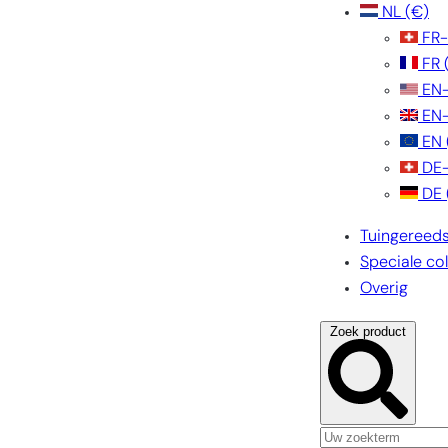
NL
(€)
FR
FR
EN
EN
EN
DE
DE
Tuingereed
Speciale col
Overig
Zoek product