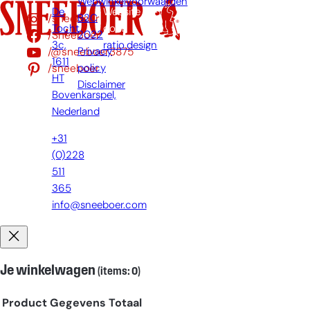
Webwinkelvoorwaarden
De
Website
/sneeboer
B2C
Tocht
door:
/Sneeboer
2022
3c,
ratio.design
/@sneeboer3875
Privacy
1611
/sneeboer
policy
HT
Disclaimer
Bovenkarspel,
Nederland
+31
(0)228
511
365
info@sneeboer.com
Je winkelwagen
(items: 0)
Product
Gegevens
Totaal