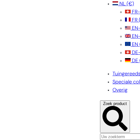
NL
(€)
FR
FR
EN
EN
EN
DE
DE
Tuingereed
Speciale col
Overig
Zoek product