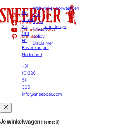
Webwinkelvoorwaarden
De
Website
/sneeboer
B2C
Tocht
door:
/Sneeboer
2022
3c,
ratio.design
/@sneeboer3875
Privacy
1611
/sneeboer
policy
HT
Disclaimer
Bovenkarspel,
Nederland
+31
(0)228
511
365
info@sneeboer.com
Je winkelwagen
(items: 0)