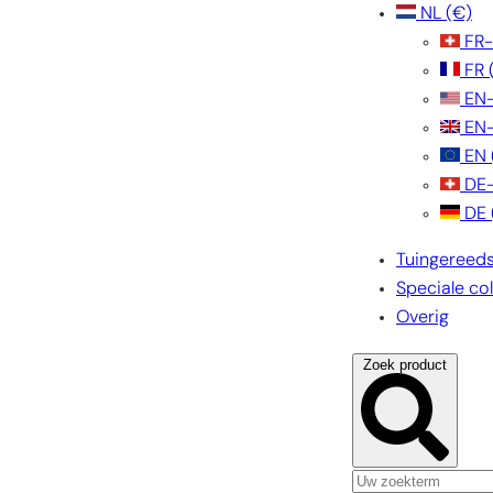
NL
(€)
FR
FR
EN
EN
EN
DE
DE
Tuingereed
Speciale col
Overig
Zoek product