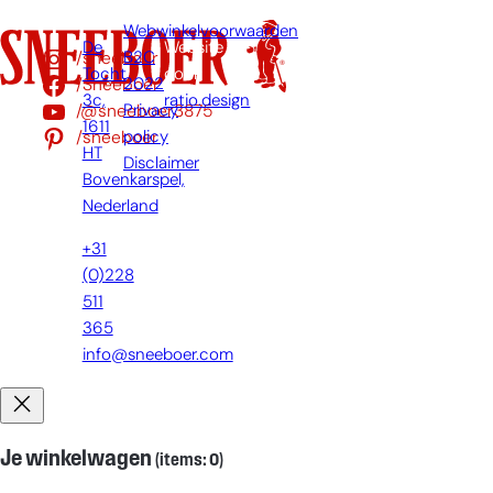
Webwinkelvoorwaarden
De
Website
/sneeboer
B2C
Tocht
door:
/Sneeboer
2022
3c,
ratio.design
/@sneeboer3875
Privacy
1611
/sneeboer
policy
HT
Disclaimer
Bovenkarspel,
Nederland
+31
(0)228
511
365
info@sneeboer.com
Je winkelwagen
(items: 0)