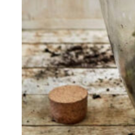
Vind het
gereedschap
voor jouw klus
Bij Sneeboer
staan we altijd
klaar om een
ander te
helpen.
Schroom je
niet om even
te bellen of een
mailtje te
sturen
wanneer je een
vraag hebt.
Dan zullen wij
zo snel