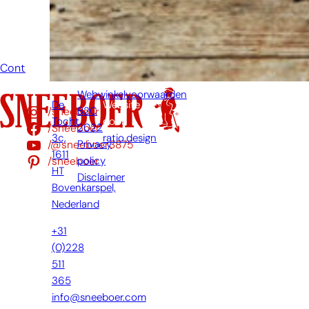
mogelijk jouw
vraag
beantwoorden.
Contact
Webwinkelvoorwaarden
De
Website
/sneeboer
B2C
Tocht
door:
/Sneeboer
2022
3c,
ratio.design
/@sneeboer3875
Privacy
1611
/sneeboer
policy
HT
Disclaimer
Bovenkarspel,
Nederland
+31
(0)228
511
365
info@sneeboer.com