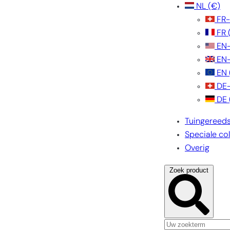
NL
(€)
FR
FR
EN
EN
EN
DE
DE
Tuingereed
Speciale col
Overig
Zoek product