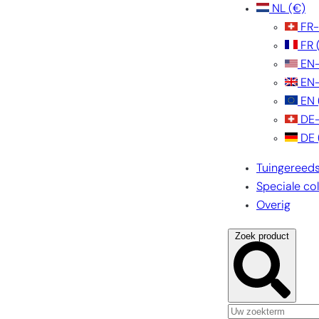
NL
(€)
FR
FR
EN
EN
EN
DE
DE
Tuingereed
Speciale col
Overig
Zoek product