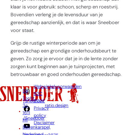
klaar is voor gebruik: schoon, scherp en roestvrij.
Bovendien verleng je de levensduur van je
gereedschap aanzienlijk, en dat is waar Sneeboer
voor staat.
Grijp de rustige winterperiode aan om je
gereedschap een grondige onderhoudsbeurt te
geven. Zo zorg je ervoor dat je in de lente zonder
zorgen kunt beginnen aan je tuinprojecten, met
betrouwbaar en goed onderhouden gereedschap.
Webwinkelvoorwaarden
De
Website
B2C
Tocht
door:
2022
/sneeboer
3c,
ratio.design
Privacy
1611
policy
/Sneeboer
HT
Disclaimer
Bovenkarspel,
Nederland