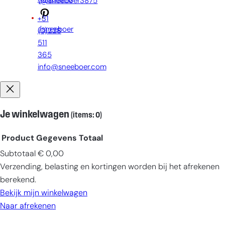
/@sneeboer3875
+31
/sneeboer
(0)228
511
365
info@sneeboer.com
Je winkelwagen
(items: 0)
Product
Gegevens
Totaal
Subtotaal
€ 0,00
Producten
Verzending, belasting en kortingen worden bij het afrekenen
in
berekend.
winkelwagen
Bekijk mijn winkelwagen
Naar afrekenen